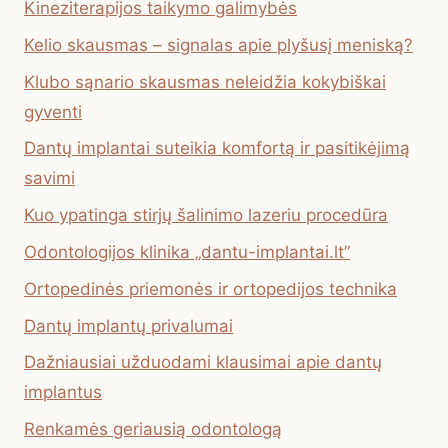
Kineziterapijos taikymo galimybės
Kelio skausmas – signalas apie plyšusį meniską?
Klubo sąnario skausmas neleidžia kokybiškai
gyventi
Dantų implantai suteikia komfortą ir pasitikėjimą
savimi
Kuo ypatinga stirjų šalinimo lazeriu procedūra
Odontologijos klinika „dantu-implantai.lt”
Ortopedinės priemonės ir ortopedijos technika
Dantų implantų privalumai
Dažniausiai užduodami klausimai apie dantų
implantus
Renkamės geriausią odontologą