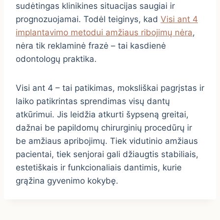
sudėtingas klinikines situacijas saugiai ir
prognozuojamai. Todėl teiginys, kad
Visi ant 4
implantavimo metodui amžiaus ribojimų nėra
,
nėra tik reklaminė frazė – tai kasdienė
odontologų praktika.
Visi ant 4 – tai patikimas, moksliškai pagrįstas ir
laiko patikrintas sprendimas visų dantų
atkūrimui. Jis leidžia atkurti šypseną greitai,
dažnai be papildomų chirurginių procedūrų ir
be amžiaus apribojimų. Tiek vidutinio amžiaus
pacientai, tiek senjorai gali džiaugtis stabiliais,
estetiškais ir funkcionaliais dantimis, kurie
grąžina gyvenimo kokybę.