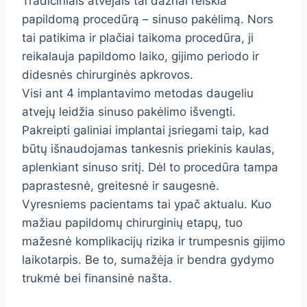
Tradiciniais atvejais tai dažnai reiškia
papildomą procedūrą – sinuso pakėlimą. Nors
tai patikima ir plačiai taikoma procedūra, ji
reikalauja papildomo laiko, gijimo periodo ir
didesnės chirurginės apkrovos.
Visi ant 4 implantavimo metodas daugeliu
atvejų leidžia sinuso pakėlimo išvengti.
Pakreipti galiniai implantai įsriegami taip, kad
būtų išnaudojamas tankesnis priekinis kaulas,
aplenkiant sinuso sritį. Dėl to procedūra tampa
paprastesnė, greitesnė ir saugesnė.
Vyresniems pacientams tai ypač aktualu. Kuo
mažiau papildomų chirurginių etapų, tuo
mažesnė komplikacijų rizika ir trumpesnis gijimo
laikotarpis. Be to, sumažėja ir bendra gydymo
trukmė bei finansinė našta.