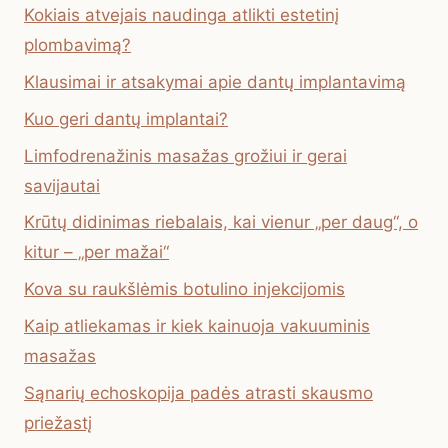
Kokiais atvejais naudinga atlikti estetinį
plombavimą?
Klausimai ir atsakymai apie dantų implantavimą
Kuo geri dantų implantai?
Limfodrenažinis masažas grožiui ir gerai
savijautai
Krūtų didinimas riebalais, kai vienur „per daug“, o
kitur – „per mažai“
Kova su raukšlėmis botulino injekcijomis
Kaip atliekamas ir kiek kainuoja vakuuminis
masažas
Sąnarių echoskopija padės atrasti skausmo
priežastį