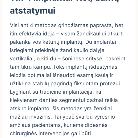
atstatymui
Visi ant 4 metodas grindžiamas paprasta, bet
itin efektyvia idėja – visam žandikauliui atkurti
pakanka vos keturių implantų. Du implantai
įsriegiami priekinėje žandikaulio dalyje
vertikaliai, o kiti du – šoninėse srityse, pakreipti
tam tikru kampu. Toks implantų išdėstymas
leidžia optimaliai išnaudoti esamą kaulą ir
užtikrina stabilų pagrindą fiksuotam protezui.
Lyginant su tradicine implantacija, kai
kiekvienam danties segmentui dažnai reikia
atskiro implanto, šis metodas yra ženkliai
mažiau invazinis. Tai ypač svarbu vyresnio
amžiaus pacientams, kuriems didesnės
chirurginės intervencijos gali būti