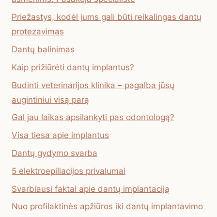
Priežastys, kodėl jums gali būti reikalingas dantų
protezavimas
Dantų balinimas
Kaip prižiūrėti dantų implantus?
Budinti veterinarijos klinika – pagalba jūsų
augintiniui visą parą
Gal jau laikas apsilankyti pas odontologą?
Visa tiesa apie implantus
Dantų gydymo svarba
5 elektroepiliacijos privalumai
Svarbiausi faktai apie dantų implantaciją
Nuo profilaktinės apžiūros iki dantų implantavimo