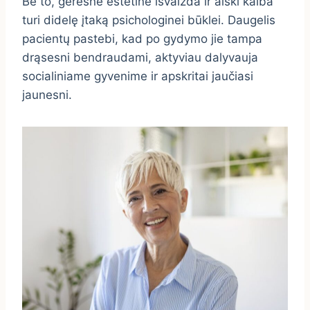
Be to, geresnė estetinė išvaizda ir aiški kalba
turi didelę įtaką psichologinei būklei. Daugelis
pacientų pastebi, kad po gydymo jie tampa
drąsesni bendraudami, aktyviau dalyvauja
socialiniame gyvenime ir apskritai jaučiasi
jaunesni.