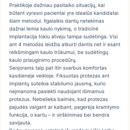
Praktikoje dažniau pasitaiko situacijų, kai
būtent vyresni pacientai yra idealūs kandidatai
šiam metodui. Ilgalaikis dantų netekimas
dažnai lemia kaulo nykimą, o tradicinė
implantacija tokiu atveju tampa sudėtinga. Visi
ant 4 metodas leidžia atkurti dantis net ir esant
reikšmingam kaulo trūkumui, be sudėtingų
kaulo priauginimo procedūrų.
Senjorams taip pat itin svarbus komfortas
kasdienėje veikloje. Fiksuotas protezas ant
implantų suteikia stabilumo jausmą, kurio
neįmanoma pasiekti naudojant išimamus
protezus. Nebelieka baimės, kad protezas
pajudės valgant ar kalbant, pagerėja kramtymo
funkcija, o kartu – ir virškinimas bei bendra
savijauta.