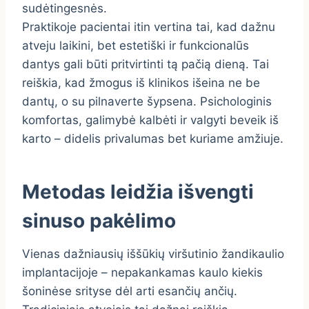
sudėtingesnės.
Praktikoje pacientai itin vertina tai, kad dažnu
atveju laikini, bet estetiški ir funkcionalūs
dantys gali būti pritvirtinti tą pačią dieną. Tai
reiškia, kad žmogus iš klinikos išeina ne be
dantų, o su pilnaverte šypsena. Psichologinis
komfortas, galimybė kalbėti ir valgyti beveik iš
karto – didelis privalumas bet kuriame amžiuje.
Metodas leidžia išvengti
sinuso pakėlimo
Vienas dažniausių iššūkių viršutinio žandikaulio
implantacijoje – nepakankamas kaulo kiekis
šoninėse srityse dėl arti esančių ančių.