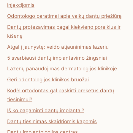
injekcijomis
Odontologo paratimai apie vaikų dantų priežiūrą
Dantų protezavimas pagal kiekvieno poreikius ir
kišenę
Atgal į jaunystę: veido atjauninimas lazeriu
5 svarbiausi dantų implantavimo žingsniai
Lazerių panaudojimas dermatologijos klinikoje
Geri odontologijos klinikos bruožai
Kodėl ortodontas gal paskirti breketus dantų
tiesinimui?
Iš ko pagaminti dantų implantai?
Dantų tiesinimas skaidriomis kapomis
Dantų implantologijos centras