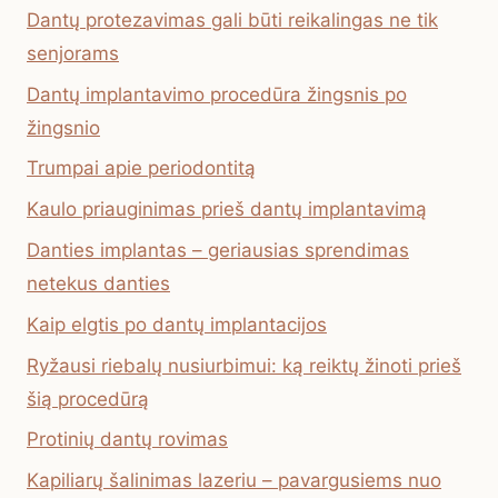
Dantų protezavimas gali būti reikalingas ne tik
senjorams
Dantų implantavimo procedūra žingsnis po
žingsnio
Trumpai apie periodontitą
Kaulo priauginimas prieš dantų implantavimą
Danties implantas – geriausias sprendimas
netekus danties
Kaip elgtis po dantų implantacijos
Ryžausi riebalų nusiurbimui: ką reiktų žinoti prieš
šią procedūrą
Protinių dantų rovimas
Kapiliarų šalinimas lazeriu – pavargusiems nuo