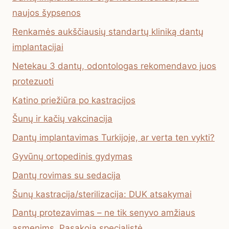
naujos šypsenos
Renkamės aukščiausių standartų kliniką dantų
implantacijai
Netekau 3 dantų, odontologas rekomendavo juos
protezuoti
Katino priežiūra po kastracijos
Šunų ir kačių vakcinacija
Dantų implantavimas Turkijoje, ar verta ten vykti?
Gyvūnų ortopedinis gydymas
Dantų rovimas su sedacija
Šunų kastracija/sterilizacija: DUK atsakymai
Dantų protezavimas – ne tik senyvo amžiaus
asmenims. Pasakoja specialistė