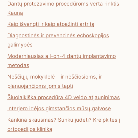
Dantų protezavimo procedūroms verta rinktis
Kauną
Kaip išvengti ir kaip atpažinti artritą
Diagnostinės ir prevencinės echoskopijos
galimybės
Moderniausias all-on-4 dantų implantavimo
metodas
Nėščiųjų mokyklėlė – ir nėščiosioms, ir
planuojančioms jomis tapti
Šiuolaikiška procedūra 4D veido atjauninimas
Interjero idėjos gimstančios mūsų galvose
Kankina skausmas? Sunku judėti? Kreipkitės į
ortopedijos kliniką