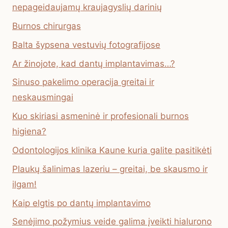
nepageidaujamų kraujagyslių darinių
Burnos chirurgas
Balta šypsena vestuvių fotografijose
Ar žinojote, kad dantų implantavimas…?
Sinuso pakelimo operacija greitai ir
neskausmingai
Kuo skiriasi asmeninė ir profesionali burnos
higiena?
Odontologijos klinika Kaune kuria galite pasitikėti
Plaukų šalinimas lazeriu – greitai, be skausmo ir
ilgam!
Kaip elgtis po dantų implantavimo
Senėjimo požymius veide galima įveikti hialurono