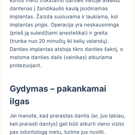
kurios metu trūkstamo danties vietoje atkėlus
dantenas į žandikaulio kaulą įsodinamas
implantas. Žaizda susiuvama ir laukiama, kol
implantas prigis. Operacija yra neskausminga
(prieš ją suleidžiami anestetikai) ir greita
(trunka nuo 20 minučių iki kelių valandų).
Danties implantas atstoja tikro danties šaknį, o
matoma danties dalis (vainikas) atkuriama
protezuojant.
Gydymas – pakankamai
ilgas
Jei manote, kad prarastas dantis (ar, juo labiau,
keli prarasti dantys) gali būti atkurti vieno vizito
pas odontologą metu, turime jus nuvilti.