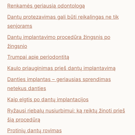
Renkamės geriausią odontologą
Dantų protezavimas gali būti reikalingas ne tik
senjorams
Dantų implantavimo procedūra žingsnis po
žingsnio
Trumpai apie periodontitą
Kaulo priauginimas prieš dantų implantavimą
Danties implantas – geriausias sprendimas
netekus danties
Kaip elgtis po dantų implantacijos
Ryžausi riebalų nusiurbimui: ką reiktų žinoti prieš
šią procedūrą
Protinių dantų rovimas