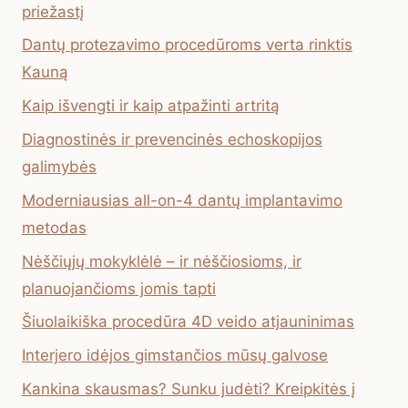
priežastį
Dantų protezavimo procedūroms verta rinktis
Kauną
Kaip išvengti ir kaip atpažinti artritą
Diagnostinės ir prevencinės echoskopijos
galimybės
Moderniausias all-on-4 dantų implantavimo
metodas
Nėščiųjų mokyklėlė – ir nėščiosioms, ir
planuojančioms jomis tapti
Šiuolaikiška procedūra 4D veido atjauninimas
Interjero idėjos gimstančios mūsų galvose
Kankina skausmas? Sunku judėti? Kreipkitės į