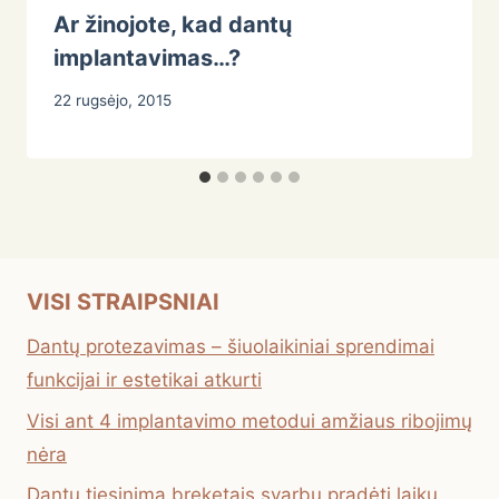
Ar žinojote, kad dantų
implantavimas…?
22 rugsėjo, 2015
VISI STRAIPSNIAI
Dantų protezavimas – šiuolaikiniai sprendimai
funkcijai ir estetikai atkurti
Visi ant 4 implantavimo metodui amžiaus ribojimų
nėra
Dantų tiesinimą breketais svarbu pradėti laiku