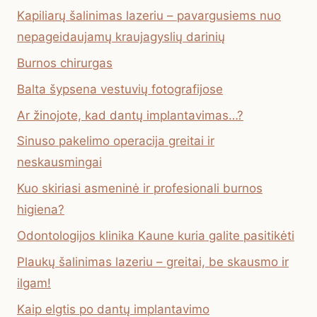
Kapiliarų šalinimas lazeriu – pavargusiems nuo
nepageidaujamų kraujagyslių darinių
Burnos chirurgas
Balta šypsena vestuvių fotografijose
Ar žinojote, kad dantų implantavimas…?
Sinuso pakelimo operacija greitai ir
neskausmingai
Kuo skiriasi asmeninė ir profesionali burnos
higiena?
Odontologijos klinika Kaune kuria galite pasitikėti
Plaukų šalinimas lazeriu – greitai, be skausmo ir
ilgam!
Kaip elgtis po dantų implantavimo