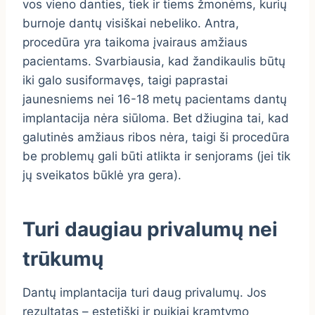
vos vieno danties, tiek ir tiems žmonėms, kurių
burnoje dantų visiškai nebeliko. Antra,
procedūra yra taikoma įvairaus amžiaus
pacientams. Svarbiausia, kad žandikaulis būtų
iki galo susiformavęs, taigi paprastai
jaunesniems nei 16-18 metų pacientams dantų
implantacija nėra siūloma. Bet džiugina tai, kad
galutinės amžiaus ribos nėra, taigi ši procedūra
be problemų gali būti atlikta ir senjorams (jei tik
jų sveikatos būklė yra gera).
Turi daugiau privalumų nei
trūkumų
Dantų implantacija turi daug privalumų. Jos
rezultatas – estetiški ir puikiai kramtymo