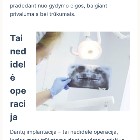
pradedant nuo gydymo eigos, baigiant
privalumais bei trūkumais.
Tai
ned
idel
ė
ope
raci
ja
Dantų implantacija – tai nedidelė operacija,