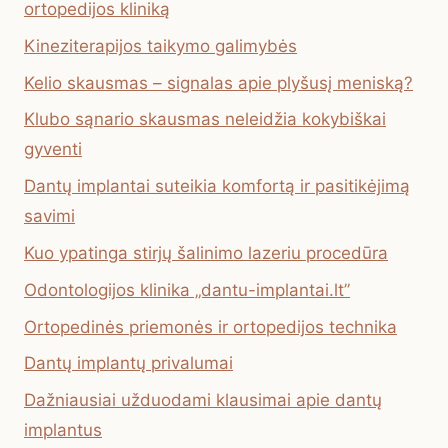
ortopedijos kliniką
Kineziterapijos taikymo galimybės
Kelio skausmas – signalas apie plyšusį meniską?
Klubo sąnario skausmas neleidžia kokybiškai
gyventi
Dantų implantai suteikia komfortą ir pasitikėjimą
savimi
Kuo ypatinga stirjų šalinimo lazeriu procedūra
Odontologijos klinika „dantu-implantai.lt”
Ortopedinės priemonės ir ortopedijos technika
Dantų implantų privalumai
Dažniausiai užduodami klausimai apie dantų
implantus