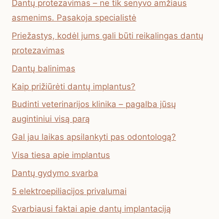
Dantų protezavimas – ne tik senyvo amžiaus
asmenims. Pasakoja specialistė
Priežastys, kodėl jums gali būti reikalingas dantų
protezavimas
Dantų balinimas
Kaip prižiūrėti dantų implantus?
Budinti veterinarijos klinika – pagalba jūsų
augintiniui visą parą
Gal jau laikas apsilankyti pas odontologą?
Visa tiesa apie implantus
Dantų gydymo svarba
5 elektroepiliacijos privalumai
Svarbiausi faktai apie dantų implantaciją