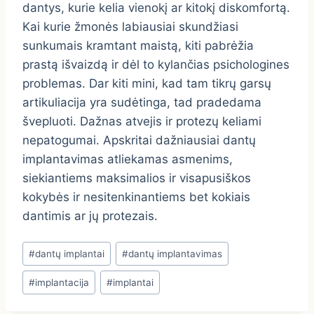
dantys, kurie kelia vienokį ar kitokį diskomfortą.
Kai kurie žmonės labiausiai skundžiasi
sunkumais kramtant maistą, kiti pabrėžia
prastą išvaizdą ir dėl to kylančias psichologines
problemas. Dar kiti mini, kad tam tikrų garsų
artikuliacija yra sudėtinga, tad pradedama
švepluoti. Dažnas atvejis ir protezų keliami
nepatogumai. Apskritai dažniausiai dantų
implantavimas atliekamas asmenims,
siekiantiems maksimalios ir visapusiškos
kokybės ir nesitenkinantiems bet kokiais
dantimis ar jų protezais.
Post
#
dantų implantai
#
dantų implantavimas
Tags:
#
implantacija
#
implantai