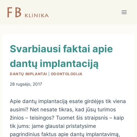
Skip
to
content
Svarbiausi faktai apie
dantų implantaciją
DANTŲ IMPLANTAI
|
ODONTOLOGIJA
28 rugsėjo, 2017
Apie dantų implantaciją esate girdėjęs tik viena
ausimi? Net nesate tikras, kad jūsų turimos
žinios – teisingos? Tuomet šis straipsnis – kaip
tik jums: jame glaustai pristatysime
pagrindinius faktus apie dantų implantavimą,