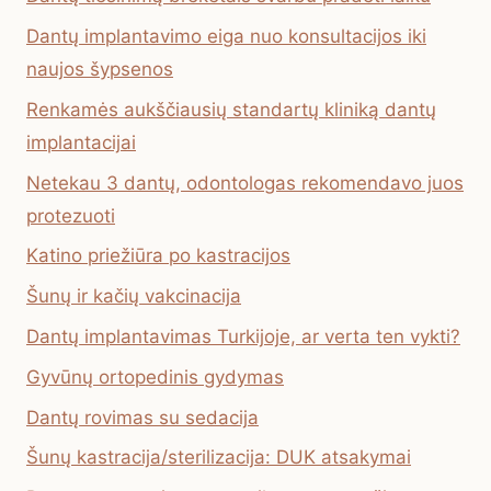
Dantų implantavimo eiga nuo konsultacijos iki
naujos šypsenos
Renkamės aukščiausių standartų kliniką dantų
implantacijai
Netekau 3 dantų, odontologas rekomendavo juos
protezuoti
Katino priežiūra po kastracijos
Šunų ir kačių vakcinacija
Dantų implantavimas Turkijoje, ar verta ten vykti?
Gyvūnų ortopedinis gydymas
Dantų rovimas su sedacija
Šunų kastracija/sterilizacija: DUK atsakymai