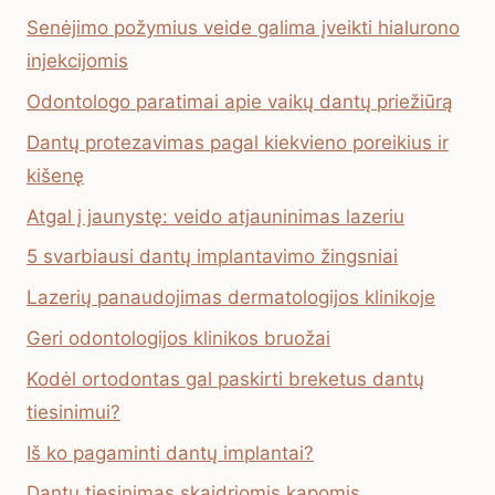
Senėjimo požymius veide galima įveikti hialurono
injekcijomis
Odontologo paratimai apie vaikų dantų priežiūrą
Dantų protezavimas pagal kiekvieno poreikius ir
kišenę
Atgal į jaunystę: veido atjauninimas lazeriu
5 svarbiausi dantų implantavimo žingsniai
Lazerių panaudojimas dermatologijos klinikoje
Geri odontologijos klinikos bruožai
Kodėl ortodontas gal paskirti breketus dantų
tiesinimui?
Iš ko pagaminti dantų implantai?
Dantų tiesinimas skaidriomis kapomis