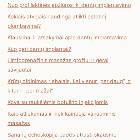
Nuo profilaktinės apžiūros iki dantų implantavimo
Kokiais atvejais naudinga atlikti estetinį
plombavimą?
Klausimai ir atsakymai apie dantų implantavimą
Kuo geri dantų implantai?
Limfodrenažinis masažas grožiui ir gerai
savijautai
Krūtų didinimas riebalais, kai vienur „per daug“, o
kitur – „per mažai“
Kova su raukšlėmis botulino injekcijomis
Kaip atliekamas ir kiek kainuoja vakuuminis
masažas
Sąnarių echoskopija padės atrasti skausmo