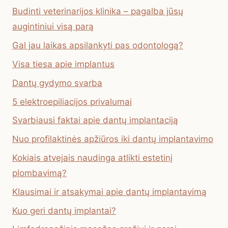
Budinti veterinarijos klinika – pagalba jūsų
augintiniui visą parą
Gal jau laikas apsilankyti pas odontologą?
Visa tiesa apie implantus
Dantų gydymo svarba
5 elektroepiliacijos privalumai
Svarbiausi faktai apie dantų implantaciją
Nuo profilaktinės apžiūros iki dantų implantavimo
Kokiais atvejais naudinga atlikti estetinį
plombavimą?
Klausimai ir atsakymai apie dantų implantavimą
Kuo geri dantų implantai?