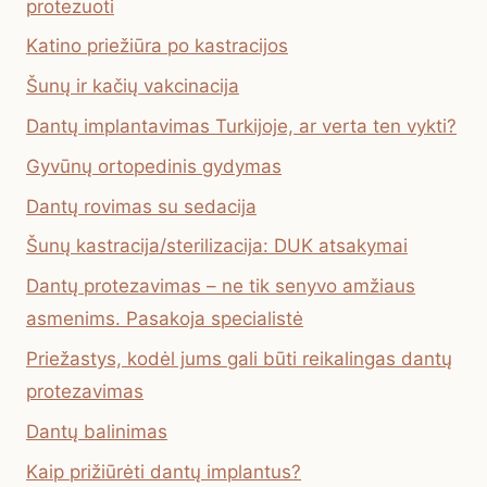
protezuoti
Katino priežiūra po kastracijos
Šunų ir kačių vakcinacija
Dantų implantavimas Turkijoje, ar verta ten vykti?
Gyvūnų ortopedinis gydymas
Dantų rovimas su sedacija
Šunų kastracija/sterilizacija: DUK atsakymai
Dantų protezavimas – ne tik senyvo amžiaus
asmenims. Pasakoja specialistė
Priežastys, kodėl jums gali būti reikalingas dantų
protezavimas
Dantų balinimas
Kaip prižiūrėti dantų implantus?