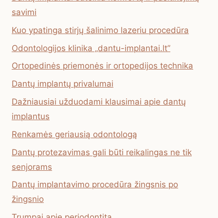
savimi
Kuo ypatinga stirjų šalinimo lazeriu procedūra
Odontologijos klinika „dantu-implantai.lt”
Ortopedinės priemonės ir ortopedijos technika
Dantų implantų privalumai
Dažniausiai užduodami klausimai apie dantų
implantus
Renkamės geriausią odontologą
Dantų protezavimas gali būti reikalingas ne tik
senjorams
Dantų implantavimo procedūra žingsnis po
žingsnio
Trumpai apie periodontitą