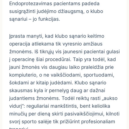
Endoprotezavimas pacientams padeda
susigrąžinti judėjimo džiaugsmą, o klubo
sąnariui – jo funkcijas.
Įprasta manyti, kad klubo sąnario keitimo
operacija atliekama tik vyresnio amžiaus
žmonėms. Iš tikrųjų vis jaunesni pacientai gulasi
į operacinę šiai procedūrai. Taip yra todėl, kad
jauni žmonės vis daugiau laiko praleidžia prie
kompiuterio, o ne vaikščiodami, sportuodami,
šokdami ar kitaip judėdami. Klubo sąnario
skausmas kyla ir pernelyg daug ar dažnai
judantiems žmonėms. Todėl reiktų rasti „aukso
vidurį“: reguliariai mankštintis, bent keliolika
minučių per dieną skirti pasivaikščiojimui, kilnoti
svorį sporto salėje tik prižiūrint profesionaliam