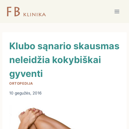
Skip
to
content
Klubo sąnario skausmas
neleidžia kokybiškai
gyventi
ORTOPEDIJA
10 gegužės, 2016