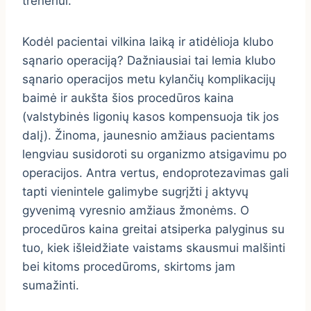
treneriui.
Kodėl pacientai vilkina laiką ir atidėlioja klubo
sąnario operaciją? Dažniausiai tai lemia klubo
sąnario operacijos metu kylančių komplikacijų
baimė ir aukšta šios procedūros kaina
(valstybinės ligonių kasos kompensuoja tik jos
dalį). Žinoma, jaunesnio amžiaus pacientams
lengviau susidoroti su organizmo atsigavimu po
operacijos. Antra vertus, endoprotezavimas gali
tapti vienintele galimybe sugrįžti į aktyvų
gyvenimą vyresnio amžiaus žmonėms. O
procedūros kaina greitai atsiperka palyginus su
tuo, kiek išleidžiate vaistams skausmui malšinti
bei kitoms procedūroms, skirtoms jam
sumažinti.