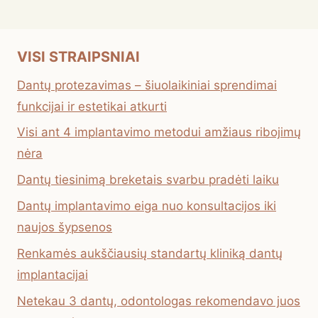
VISI STRAIPSNIAI
Dantų protezavimas – šiuolaikiniai sprendimai
funkcijai ir estetikai atkurti
Visi ant 4 implantavimo metodui amžiaus ribojimų
nėra
Dantų tiesinimą breketais svarbu pradėti laiku
Dantų implantavimo eiga nuo konsultacijos iki
naujos šypsenos
Renkamės aukščiausių standartų kliniką dantų
implantacijai
Netekau 3 dantų, odontologas rekomendavo juos