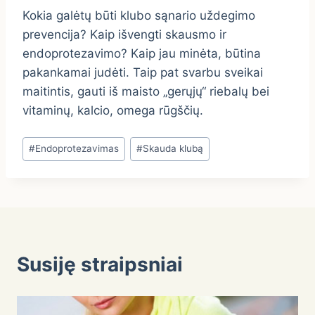
Kokia galėtų būti klubo sąnario uždegimo
prevencija? Kaip išvengti skausmo ir
endoprotezavimo? Kaip jau minėta, būtina
pakankamai judėti. Taip pat svarbu sveikai
maitintis, gauti iš maisto „gerųjų“ riebalų bei
vitaminų, kalcio, omega rūgščių.
Post
#
Endoprotezavimas
#
Skauda klubą
Tags:
Susiję straipsniai