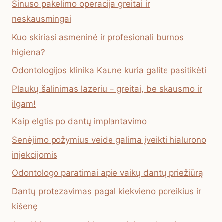
Sinuso pakelimo operacija greitai ir
neskausmingai
Kuo skiriasi asmeninė ir profesionali burnos
higiena?
Odontologijos klinika Kaune kuria galite pasitikėti
Plaukų šalinimas lazeriu – greitai, be skausmo ir
ilgam!
Kaip elgtis po dantų implantavimo
Senėjimo požymius veide galima įveikti hialurono
injekcijomis
Odontologo paratimai apie vaikų dantų priežiūrą
Dantų protezavimas pagal kiekvieno poreikius ir
kišenę