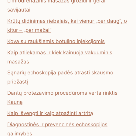
Limfodrenažinis masažas grožiui ir gerai
savijautai
Krūtų didinimas riebalais, kai vienur „per daug“, o
kitur – „per mažai“
Kova su raukšlėmis botulino injekcijomis
Kaip atliekamas ir kiek kainuoja vakuuminis
masažas
Sąnarių echoskopija padės atrasti skausmo
priežastį
Dantų protezavimo procedūroms verta rinktis
Kauną
Kaip išvengti ir kaip atpažinti artritą
Diagnostinės ir prevencinės echoskopijos
galimybės