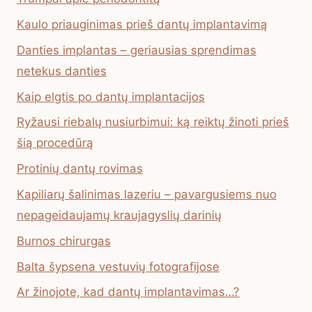
Kaulo priauginimas prieš dantų implantavimą
Danties implantas – geriausias sprendimas
netekus danties
Kaip elgtis po dantų implantacijos
Ryžausi riebalų nusiurbimui: ką reiktų žinoti prieš
šią procedūrą
Protinių dantų rovimas
Kapiliarų šalinimas lazeriu – pavargusiems nuo
nepageidaujamų kraujagyslių darinių
Burnos chirurgas
Balta šypsena vestuvių fotografijose
Ar žinojote, kad dantų implantavimas…?