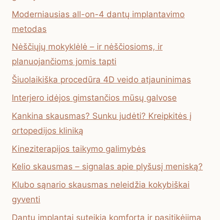
Moderniausias all-on-4 dantų implantavimo
metodas
Nėščiųjų mokyklėlė – ir nėščiosioms, ir
planuojančioms jomis tapti
Šiuolaikiška procedūra 4D veido atjauninimas
Interjero idėjos gimstančios mūsų galvose
Kankina skausmas? Sunku judėti? Kreipkitės į
ortopedijos kliniką
Kineziterapijos taikymo galimybės
Kelio skausmas – signalas apie plyšusį meniską?
Klubo sąnario skausmas neleidžia kokybiškai
gyventi
Dantų implantai suteikia komfortą ir pasitikėjimą