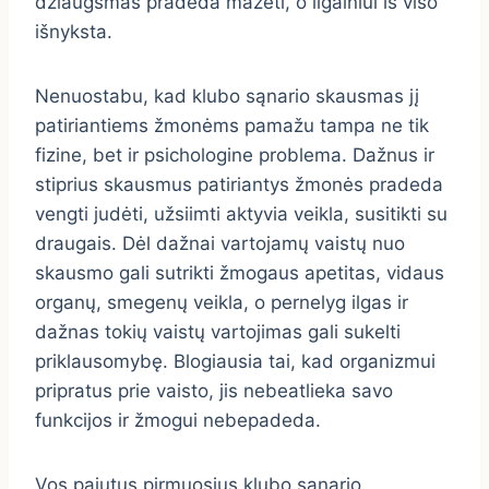
džiaugsmas pradeda mažėti, o ilgainiui iš viso
išnyksta.
Nenuostabu, kad klubo sąnario skausmas jį
patiriantiems žmonėms pamažu tampa ne tik
fizine, bet ir psichologine problema. Dažnus ir
stiprius skausmus patiriantys žmonės pradeda
vengti judėti, užsiimti aktyvia veikla, susitikti su
draugais. Dėl dažnai vartojamų vaistų nuo
skausmo gali sutrikti žmogaus apetitas, vidaus
organų, smegenų veikla, o pernelyg ilgas ir
dažnas tokių vaistų vartojimas gali sukelti
priklausomybę. Blogiausia tai, kad organizmui
pripratus prie vaisto, jis nebeatlieka savo
funkcijos ir žmogui nebepadeda.
Vos pajutus pirmuosius klubo sąnario