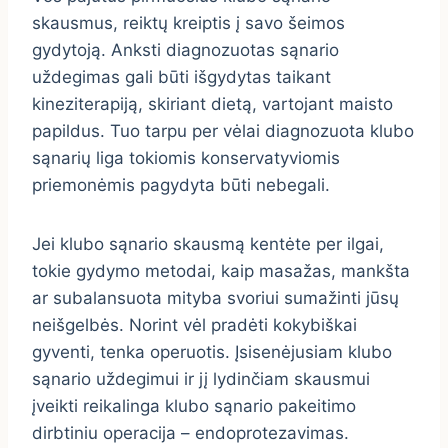
skausmus, reiktų kreiptis į savo šeimos
gydytoją. Anksti diagnozuotas sąnario
uždegimas gali būti išgydytas taikant
kineziterapiją, skiriant dietą, vartojant maisto
papildus. Tuo tarpu per vėlai diagnozuota klubo
sąnarių liga tokiomis konservatyviomis
priemonėmis pagydyta būti nebegali.
Jei klubo sąnario skausmą kentėte per ilgai,
tokie gydymo metodai, kaip masažas, mankšta
ar subalansuota mityba svoriui sumažinti jūsų
neišgelbės. Norint vėl pradėti kokybiškai
gyventi, tenka operuotis. Įsisenėjusiam klubo
sąnario uždegimui ir jį lydinčiam skausmui
įveikti reikalinga klubo sąnario pakeitimo
dirbtiniu operacija – endoprotezavimas.