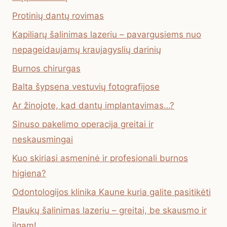
Protinių dantų rovimas
Kapiliarų šalinimas lazeriu – pavargusiems nuo
nepageidaujamų kraujagyslių darinių
Burnos chirurgas
Balta šypsena vestuvių fotografijose
Ar žinojote, kad dantų implantavimas…?
Sinuso pakelimo operacija greitai ir
neskausmingai
Kuo skiriasi asmeninė ir profesionali burnos
higiena?
Odontologijos klinika Kaune kuria galite pasitikėti
Plaukų šalinimas lazeriu – greitai, be skausmo ir
ilgam!