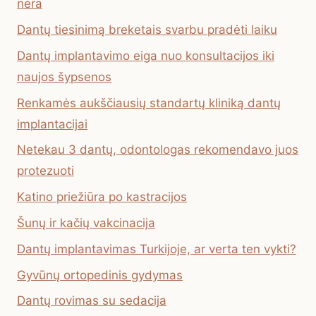
nėra
Dantų tiesinimą breketais svarbu pradėti laiku
Dantų implantavimo eiga nuo konsultacijos iki
naujos šypsenos
Renkamės aukščiausių standartų kliniką dantų
implantacijai
Netekau 3 dantų, odontologas rekomendavo juos
protezuoti
Katino priežiūra po kastracijos
Šunų ir kačių vakcinacija
Dantų implantavimas Turkijoje, ar verta ten vykti?
Gyvūnų ortopedinis gydymas
Dantų rovimas su sedacija