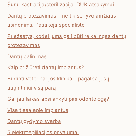
Šunų kastracija/sterilizacija: DUK atsakymai
Dantų protezavimas – ne tik senyvo amžiaus
asmenims. Pasakoja specialistė
Priežastys, kodėl jums gali būti reikalingas dantų
protezavimas
Dantų balinimas
Kaip prižiūrėti dantų implantus?
Budinti veterinarijos klinika – pagalba jūsų
augintiniui visą parą
Gal jau laikas apsilankyti pas odontologą?
Visa tiesa apie implantus
Dantų gydymo svarba
5 elektroepiliacijos privalumai