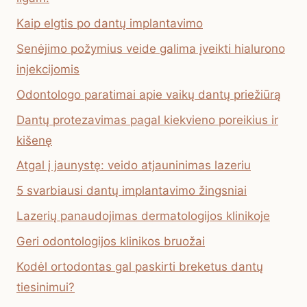
Kaip elgtis po dantų implantavimo
Senėjimo požymius veide galima įveikti hialurono
injekcijomis
Odontologo paratimai apie vaikų dantų priežiūrą
Dantų protezavimas pagal kiekvieno poreikius ir
kišenę
Atgal į jaunystę: veido atjauninimas lazeriu
5 svarbiausi dantų implantavimo žingsniai
Lazerių panaudojimas dermatologijos klinikoje
Geri odontologijos klinikos bruožai
Kodėl ortodontas gal paskirti breketus dantų
tiesinimui?