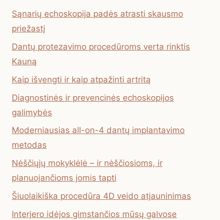
Sąnarių echoskopija padės atrasti skausmo
priežastį
Dantų protezavimo procedūroms verta rinktis
Kauną
Kaip išvengti ir kaip atpažinti artritą
Diagnostinės ir prevencinės echoskopijos
galimybės
Moderniausias all-on-4 dantų implantavimo
metodas
Nėščiųjų mokyklėlė – ir nėščiosioms, ir
planuojančioms jomis tapti
Šiuolaikiška procedūra 4D veido atjauninimas
Interjero idėjos gimstančios mūsų galvose