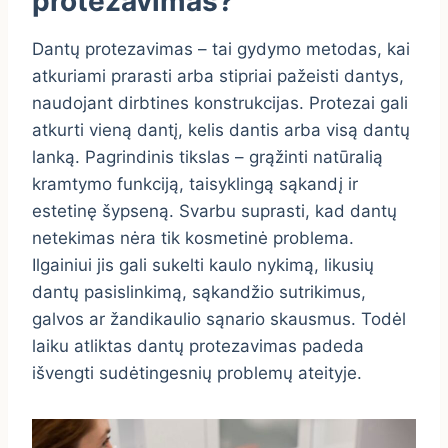
protezavimas?
Dantų protezavimas – tai gydymo metodas, kai
atkuriami prarasti arba stipriai pažeisti dantys,
naudojant dirbtines konstrukcijas. Protezai gali
atkurti vieną dantį, kelis dantis arba visą dantų
lanką. Pagrindinis tikslas – grąžinti natūralią
kramtymo funkciją, taisyklingą sąkandį ir
estetinę šypseną. Svarbu suprasti, kad dantų
netekimas nėra tik kosmetinė problema.
Ilgainiui jis gali sukelti kaulo nykimą, likusių
dantų pasislinkimą, sąkandžio sutrikimus,
galvos ar žandikaulio sąnario skausmus. Todėl
laiku atliktas dantų protezavimas padeda
išvengti sudėtingesnių problemų ateityje.