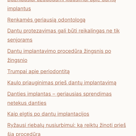
implantus
Renkamės geriausią odontologą
Dantų protezavimas gali būti reikalingas ne tik
senjorams
Dantų implantavimo procedūra žingsnis po
žingsnio
Trumpai apie periodontitą
Kaulo priauginimas prieš dantų implantavimą
Danties implantas – geriausias sprendimas
netekus danties
Kaip elgtis po dantų implantacijos
Ryžausi riebalų nusiurbimui: ką reiktų žinoti prieš
šią procedūrą