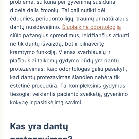
problema, su kuria per gyvenimą susiduria
didelė dalis žmonių. Tai gali nutikti dėl
ėduonies, periodonto ligų, traumų ar natūralaus
dantų nusidėvėjimo.
Šiuolaikinė odontologija
siūlo pažangius sprendimus, leidžiančius atkurti
ne tik dantų išvaizdą, bet ir pilnavertę
kramtymo funkciją. Vienas svarbiausių ir
plačiausiai taikomų gydymo būdų yra dantų
protezavimas. Kaip odontologas galiu pasakyti,
kad dantų protezavimas šiandien nebėra tik
estetinė procedūra. Tai kompleksinis gydymas,
tiesogiai veikiantis paciento sveikatą, gyvenimo
kokybę ir pasitikėjimą savimi.
Kas yra dantų