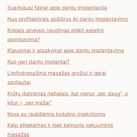
Svarbiausi faktai apie dantų implantaciją
Nuo profilaktinės apžiūros iki dantų implantavimo
Kokiais atvejais naudinga atlikti estetinį
plombavimą?
Klausimai ir atsakymai apie dantų implantavimą
Kuo geri dantų implantai?
Limfodrenažinis masažas grožiui ir gerai
savijautai
Krūtų didinimas riebalais, kai vienur „per daug“, o
kitur – „per mažai“
Kova su raukšlėmis botulino injekcijomis
Kaip atliekamas ir kiek kainuoja vakuuminis
masažas