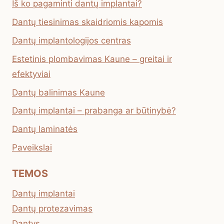
Iš ko pagaminti dantų implantai?
Dantų tiesinimas skaidriomis kapomis
Dantų implantologijos centras
Estetinis plombavimas Kaune – greitai ir
efektyviai
Dantų balinimas Kaune
Dantų implantai – prabanga ar būtinybė?
Dantų laminatės
Paveikslai
TEMOS
Dantų implantai
Dantų protezavimas
Dantys