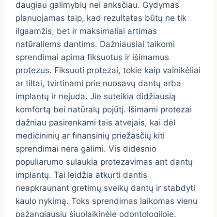
daugiau galimybių nei anksčiau. Gydymas
planuojamas taip, kad rezultatas būtų ne tik
ilgaamžis, bet ir maksimaliai artimas
natūraliems dantims. Dažniausiai taikomi
sprendimai apima fiksuotus ir išimamus
protezus. Fiksuoti protezai, tokie kaip vainikėliai
ar tiltai, tvirtinami prie nuosavų dantų arba
implantų ir nejuda. Jie suteikia didžiausią
komfortą bei natūralų pojūtį. Išimami protezai
dažniau pasirenkami tais atvejais, kai dėl
medicininių ar finansinių priežasčių kiti
sprendimai nėra galimi. Vis didesnio
populiarumo sulaukia protezavimas ant dantų
implantų. Tai leidžia atkurti dantis
neapkraunant gretimų sveikų dantų ir stabdyti
kaulo nykimą. Toks sprendimas laikomas vienu
pažangiausių šiuolaikinėje odontologijoje.