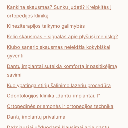
Kankina skausmas? Sunku judėti? Kreipkitės į
ortopedijos kliniką
Kineziterapijos taikymo galimybės
Kelio skausmas – signalas apie plyšusį meniską?
Klubo sąnario skausmas neleidžia kokybiškai
gyventi
Dantų implantai suteikia komfortą ir pasitikėjimą
savimi
Kuo ypatinga stirjų šalinimo lazeriu procedūra
Odontologijos klinika „dantu-implantai.lt”
Ortopedinės priemonės ir ortopedijos technika
Dantų implantų privalumai
Dažniausiai užduodami klausimai apie dantų