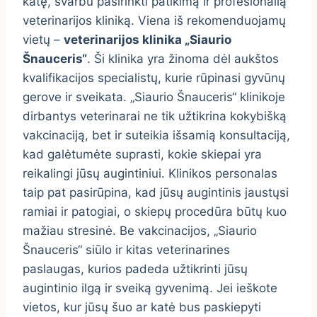
katę, svarbu pasirinkti patikimą ir profesionalią
veterinarijos kliniką. Viena iš rekomenduojamų
vietų –
veterinarijos klinika „Siaurio
Šnauceris“
. Ši klinika yra žinoma dėl aukštos
kvalifikacijos specialistų, kurie rūpinasi gyvūnų
gerove ir sveikata. „Siaurio Šnauceris“ klinikoje
dirbantys veterinarai ne tik užtikrina kokybišką
vakcinaciją, bet ir suteikia išsamią konsultaciją,
kad galėtumėte suprasti, kokie skiepai yra
reikalingi jūsų augintiniui. Klinikos personalas
taip pat pasirūpina, kad jūsų augintinis jaustųsi
ramiai ir patogiai, o skiepų procedūra būtų kuo
mažiau stresinė. Be vakcinacijos, „Siaurio
Šnauceris“ siūlo ir kitas veterinarines
paslaugas, kurios padeda užtikrinti jūsų
augintinio ilgą ir sveiką gyvenimą. Jei ieškote
vietos, kur jūsų šuo ar katė bus paskiepyti