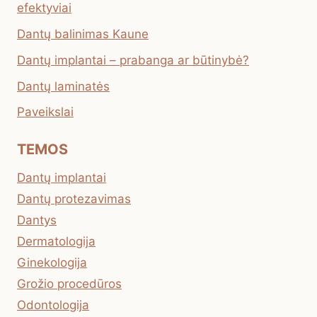
efektyviai
Dantų balinimas Kaune
Dantų implantai – prabanga ar būtinybė?
Dantų laminatės
Paveikslai
TEMOS
Dantų implantai
Dantų protezavimas
Dantys
Dermatologija
Ginekologija
Grožio procedūros
Odontologija