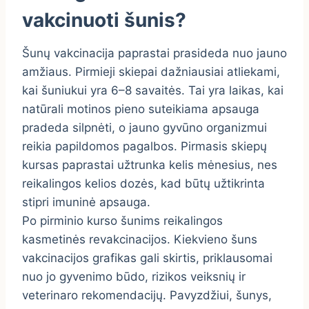
vakcinuoti šunis?
Šunų vakcinacija paprastai prasideda nuo jauno
amžiaus. Pirmieji skiepai dažniausiai atliekami,
kai šuniukui yra 6–8 savaitės. Tai yra laikas, kai
natūrali motinos pieno suteikiama apsauga
pradeda silpnėti, o jauno gyvūno organizmui
reikia papildomos pagalbos. Pirmasis skiepų
kursas paprastai užtrunka kelis mėnesius, nes
reikalingos kelios dozės, kad būtų užtikrinta
stipri imuninė apsauga.
Po pirminio kurso šunims reikalingos
kasmetinės revakcinacijos. Kiekvieno šuns
vakcinacijos grafikas gali skirtis, priklausomai
nuo jo gyvenimo būdo, rizikos veiksnių ir
veterinaro rekomendacijų. Pavyzdžiui, šunys,