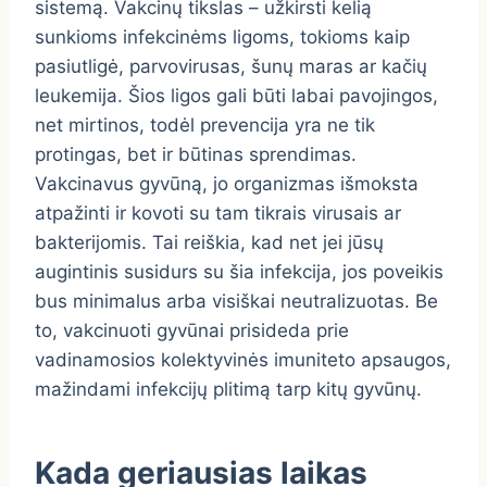
sistemą. Vakcinų tikslas – užkirsti kelią
sunkioms infekcinėms ligoms, tokioms kaip
pasiutligė, parvovirusas, šunų maras ar kačių
leukemija. Šios ligos gali būti labai pavojingos,
net mirtinos, todėl prevencija yra ne tik
protingas, bet ir būtinas sprendimas.
Vakcinavus gyvūną, jo organizmas išmoksta
atpažinti ir kovoti su tam tikrais virusais ar
bakterijomis. Tai reiškia, kad net jei jūsų
augintinis susidurs su šia infekcija, jos poveikis
bus minimalus arba visiškai neutralizuotas. Be
to, vakcinuoti gyvūnai prisideda prie
vadinamosios kolektyvinės imuniteto apsaugos,
mažindami infekcijų plitimą tarp kitų gyvūnų.
Kada geriausias laikas