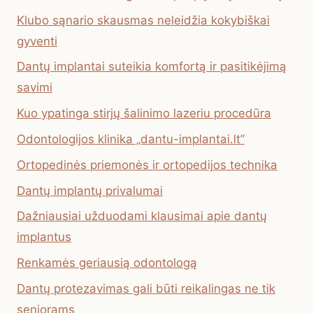
Klubo sąnario skausmas neleidžia kokybiškai
gyventi
Dantų implantai suteikia komfortą ir pasitikėjimą
savimi
Kuo ypatinga stirjų šalinimo lazeriu procedūra
Odontologijos klinika „dantu-implantai.lt”
Ortopedinės priemonės ir ortopedijos technika
Dantų implantų privalumai
Dažniausiai užduodami klausimai apie dantų
implantus
Renkamės geriausią odontologą
Dantų protezavimas gali būti reikalingas ne tik
senjorams