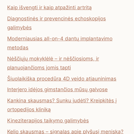
Kaip išvengti ir kaip atpažinti artritą
Diagnostinės ir prevencinės echoskopijos
galimybės
Moderniausias all-on-4 dantų implantavimo
metodas
Nėščiųjų mokyklėlė – ir nėščiosioms, ir
planuojančioms jomis tapti
Šiuolaikiška procedūra 4D veido atjauninimas
Interjero idėjos gimstančios mūsų galvose
Kankina skausmas? Sunku judėti? Kreipkitės į
ortopedijos kliniką
Kineziterapijos taikymo galimybės
Kelio skausmas – signalas apie plyšusį meniską?