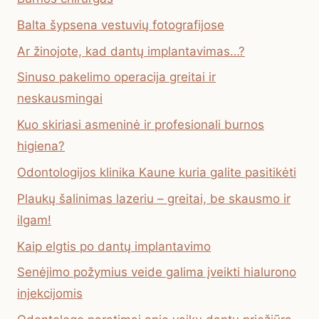
Balta šypsena vestuvių fotografijose
Ar žinojote, kad dantų implantavimas…?
Sinuso pakelimo operacija greitai ir
neskausmingai
Kuo skiriasi asmeninė ir profesionali burnos
higiena?
Odontologijos klinika Kaune kuria galite pasitikėti
Plaukų šalinimas lazeriu – greitai, be skausmo ir
ilgam!
Kaip elgtis po dantų implantavimo
Senėjimo požymius veide galima įveikti hialurono
injekcijomis