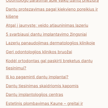
Odontologo paratimai apie vaikų dantų priežiūrą
Dantų protezavimas pagal kiekvieno poreikius ir
kišenę
Atgal į jaunystę: veido atjauninimas lazeriu
5 svarbiausi dantų implantavimo žingsniai
Lazerių panaudojimas dermatologijos klinikoje
Geri odontologijos klinikos bruožai
Kodėl ortodontas gal paskirti breketus dantų
tiesinimui?
Iš ko pagaminti dantų implantai?
Dantų tiesinimas skaidriomis kapomis
Dantų implantologijos centras
Estetinis plombavimas Kaune – greitai ir