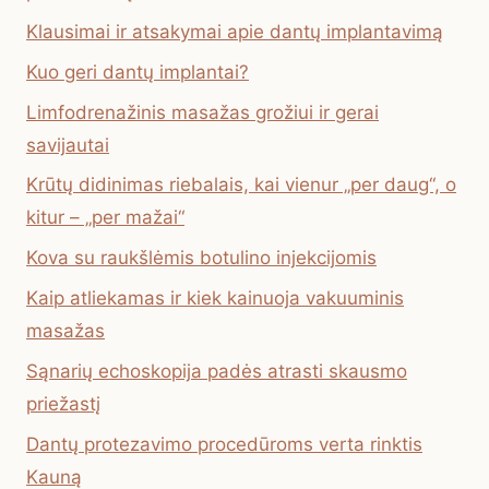
Klausimai ir atsakymai apie dantų implantavimą
Kuo geri dantų implantai?
Limfodrenažinis masažas grožiui ir gerai
savijautai
Krūtų didinimas riebalais, kai vienur „per daug“, o
kitur – „per mažai“
Kova su raukšlėmis botulino injekcijomis
Kaip atliekamas ir kiek kainuoja vakuuminis
masažas
Sąnarių echoskopija padės atrasti skausmo
priežastį
Dantų protezavimo procedūroms verta rinktis
Kauną