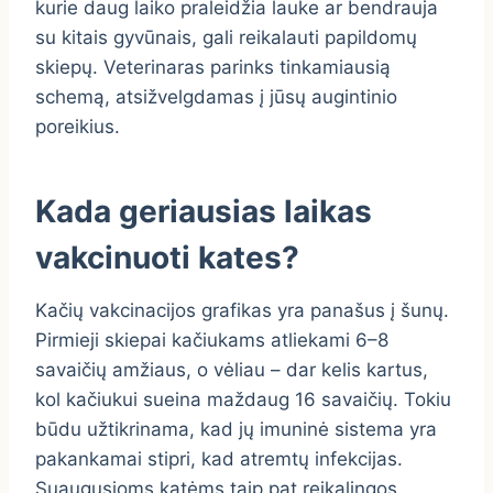
kurie daug laiko praleidžia lauke ar bendrauja
su kitais gyvūnais, gali reikalauti papildomų
skiepų. Veterinaras parinks tinkamiausią
schemą, atsižvelgdamas į jūsų augintinio
poreikius.
Kada geriausias laikas
vakcinuoti kates?
Kačių vakcinacijos grafikas yra panašus į šunų.
Pirmieji skiepai kačiukams atliekami 6–8
savaičių amžiaus, o vėliau – dar kelis kartus,
kol kačiukui sueina maždaug 16 savaičių. Tokiu
būdu užtikrinama, kad jų imuninė sistema yra
pakankamai stipri, kad atremtų infekcijas.
Suaugusioms katėms taip pat reikalingos