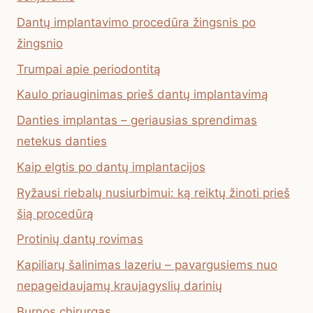
Dantų implantavimo procedūra žingsnis po
žingsnio
Trumpai apie periodontitą
Kaulo priauginimas prieš dantų implantavimą
Danties implantas – geriausias sprendimas
netekus danties
Kaip elgtis po dantų implantacijos
Ryžausi riebalų nusiurbimui: ką reiktų žinoti prieš
šią procedūrą
Protinių dantų rovimas
Kapiliarų šalinimas lazeriu – pavargusiems nuo
nepageidaujamų kraujagyslių darinių
Burnos chirurgas