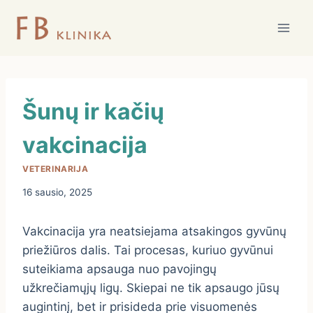
Skip
to
content
Šunų ir kačių
vakcinacija
VETERINARIJA
16 sausio, 2025
Vakcinacija yra neatsiejama atsakingos gyvūnų
priežiūros dalis. Tai procesas, kuriuo gyvūnui
suteikiama apsauga nuo pavojingų
užkrečiamųjų ligų. Skiepai ne tik apsaugo jūsų
augintinį, bet ir prisideda prie visuomenės