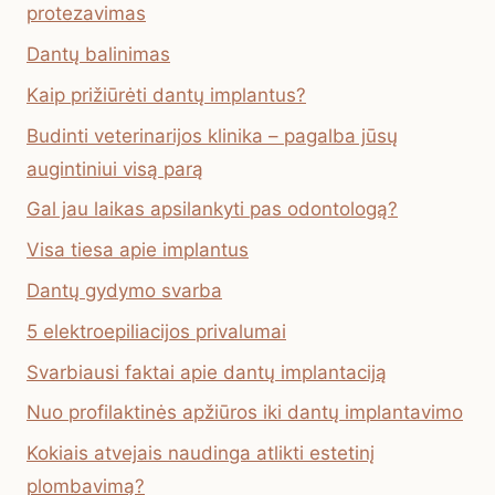
protezavimas
Dantų balinimas
Kaip prižiūrėti dantų implantus?
Budinti veterinarijos klinika – pagalba jūsų
augintiniui visą parą
Gal jau laikas apsilankyti pas odontologą?
Visa tiesa apie implantus
Dantų gydymo svarba
5 elektroepiliacijos privalumai
Svarbiausi faktai apie dantų implantaciją
Nuo profilaktinės apžiūros iki dantų implantavimo
Kokiais atvejais naudinga atlikti estetinį
plombavimą?