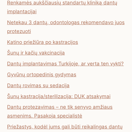
Renkamės aukščiausių standartų kliniką dantų
implantacijai
Netekau 3 dantų, odontologas rekomendavo juos
protezuoti
Katino priežiūra po kastracijos
Šunų ir kačių vakcinacija
Dantų implantavimas Turkijoje, ar verta ten vykti?
Gyvūnų ortopedinis gydymas
Dantų rovimas su sedacija
Šunų kastracija/sterilizacija: DUK atsakymai
Dantų protezavimas – ne tik senyvo amžiaus
asmenims. Pasakoja specialistė
Priežastys, kodėl jums gali būti reikalingas dantų