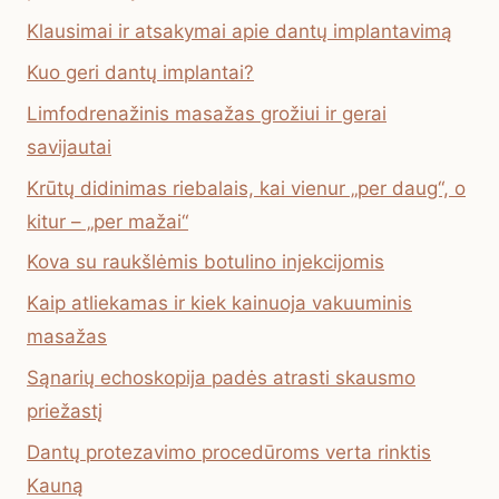
Klausimai ir atsakymai apie dantų implantavimą
Kuo geri dantų implantai?
Limfodrenažinis masažas grožiui ir gerai
savijautai
Krūtų didinimas riebalais, kai vienur „per daug“, o
kitur – „per mažai“
Kova su raukšlėmis botulino injekcijomis
Kaip atliekamas ir kiek kainuoja vakuuminis
masažas
Sąnarių echoskopija padės atrasti skausmo
priežastį
Dantų protezavimo procedūroms verta rinktis
Kauną