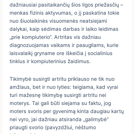
dažniausiai pasitaikančių šios ligos priežasčių –
menkas fizinis aktyvumas, o jį paskatina tokie
nuo šiuolaikinės visuomenės neatsiejami
dalykai, kaip sėdimas darbas ir laiko leidimas
„prie kompiuterio“. Artritas vis dažniau
diagnozuojamas vaikams ir paaugliams, kurie
laisvalaikį gryname ore iškeičia į socialinius
tinklus ir kompiuterinius žaidimus.
Tikimybė susirgti artritu priklauso ne tik nuo
amžiaus, bet ir nuo lyties: teigiama, kad vyrai
turi mažesnę tikimybę susirgti artritu nei
moterys. Tai gali būti siejama su faktu, jog
moters svoris per gyvenimą kinta daugiau kartų
nei vyro, jai dažniau atsiranda „galimybė“
priaugti svorio (pavyzdžiui, nėštumo