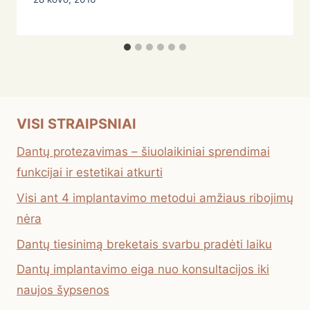
VISI STRAIPSNIAI
Dantų protezavimas – šiuolaikiniai sprendimai
funkcijai ir estetikai atkurti
Visi ant 4 implantavimo metodui amžiaus ribojimų
nėra
Dantų tiesinimą breketais svarbu pradėti laiku
Dantų implantavimo eiga nuo konsultacijos iki
naujos šypsenos