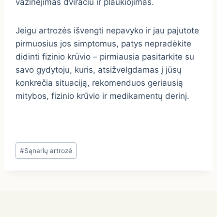
važinėjimas dviračiu ir plaukiojimas.
Jeigu artrozės išvengti nepavyko ir jau pajutote
pirmuosius jos simptomus, patys nepradėkite
didinti fizinio krūvio – pirmiausia pasitarkite su
savo gydytoju, kuris, atsižvelgdamas į jūsų
konkrečia situaciją, rekomenduos geriausią
mitybos, fizinio krūvio ir medikamentų derinį.
Post
#
Sąnarių artrozė
Tags: