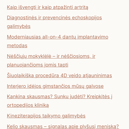
Kaip išvengti ir kaip atpažinti artritą
Diagnostinės ir prevencinės echoskopijos
galimybės
Moderniausias all-on-4 dantų implantavimo
metodas
Nėščiųjų mokyklėlė – ir nėščiosioms, ir
planuojančioms jomis tapti
Šiuolaikiška procedūra 4D veido atjauninimas
Interjero idėjos gimstančios mūsų galvose
Kankina skausmas? Sunku judėti? Kreipkitės į
ortopedijos kliniką
Kineziterapijos taikymo galimybės
Kelio skausmas – signalas apie plyšusį meniską?