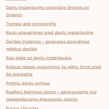
Dantų implantavimo procedūra žingsnis po
žingsnio
Trumpai apie periodontitą
Kaulo priauginimas prieš dantų implantavimą
Danties implantas – geriausias sprendimas
netekus danties
Kaip elgtis po dantų implantacijos
Ryžausi riebalų nusiurbimui: ką reiktų žinoti prieš
šią procedūrą
Protinių dantų rovimas
Kapiliarų šalinimas lazeriu – pavargusiems nuo
nepageidaujamų kraujagyslių darinių
Burnos chirurgas