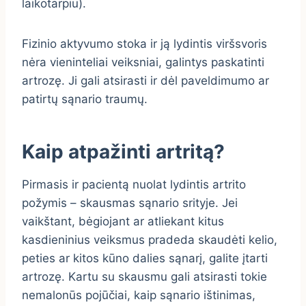
laikotarpiu).
Fizinio aktyvumo stoka ir ją lydintis viršsvoris
nėra vieninteliai veiksniai, galintys paskatinti
artrozę. Ji gali atsirasti ir dėl paveldimumo ar
patirtų sąnario traumų.
Kaip atpažinti artritą?
Pirmasis ir pacientą nuolat lydintis artrito
požymis – skausmas sąnario srityje. Jei
vaikštant, bėgiojant ar atliekant kitus
kasdieninius veiksmus pradeda skaudėti kelio,
peties ar kitos kūno dalies sąnarį, galite įtarti
artrozę. Kartu su skausmu gali atsirasti tokie
nemalonūs pojūčiai, kaip sąnario ištinimas,