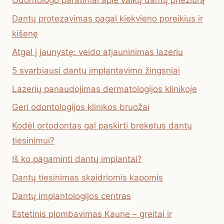
Odontologo paratimai apie vaikų dantų priežiūrą
Dantų protezavimas pagal kiekvieno poreikius ir
kišenę
Atgal į jaunystę: veido atjauninimas lazeriu
5 svarbiausi dantų implantavimo žingsniai
Lazerių panaudojimas dermatologijos klinikoje
Geri odontologijos klinikos bruožai
Kodėl ortodontas gal paskirti breketus dantų
tiesinimui?
Iš ko pagaminti dantų implantai?
Dantų tiesinimas skaidriomis kapomis
Dantų implantologijos centras
Estetinis plombavimas Kaune – greitai ir