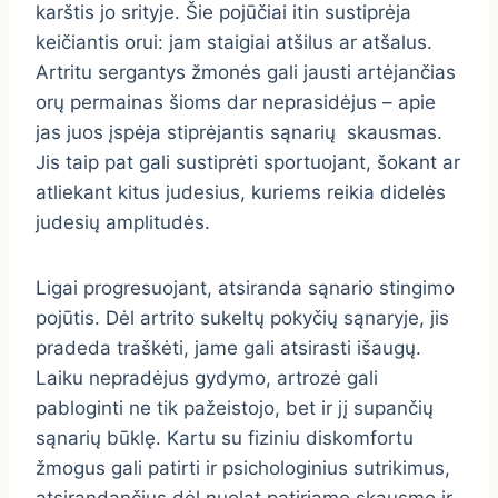
karštis jo srityje. Šie pojūčiai itin sustiprėja
keičiantis orui: jam staigiai atšilus ar atšalus.
Artritu sergantys žmonės gali jausti artėjančias
orų permainas šioms dar neprasidėjus – apie
jas juos įspėja stiprėjantis sąnarių skausmas.
Jis taip pat gali sustiprėti sportuojant, šokant ar
atliekant kitus judesius, kuriems reikia didelės
judesių amplitudės.
Ligai progresuojant, atsiranda sąnario stingimo
pojūtis. Dėl artrito sukeltų pokyčių sąnaryje, jis
pradeda traškėti, jame gali atsirasti išaugų.
Laiku nepradėjus gydymo, artrozė gali
pabloginti ne tik pažeistojo, bet ir jį supančių
sąnarių būklę. Kartu su fiziniu diskomfortu
žmogus gali patirti ir psichologinius sutrikimus,
atsirandančius dėl nuolat patiriamo skausmo ir