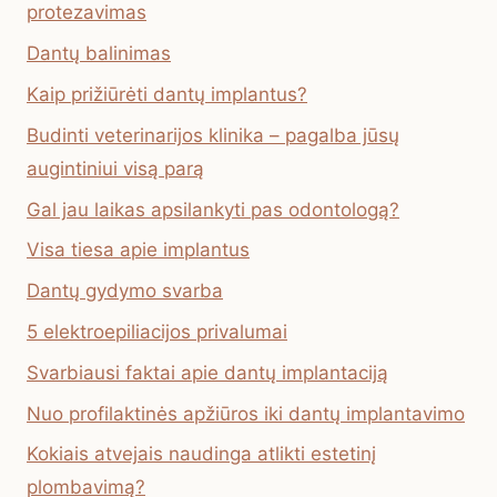
protezavimas
Dantų balinimas
Kaip prižiūrėti dantų implantus?
Budinti veterinarijos klinika – pagalba jūsų
augintiniui visą parą
Gal jau laikas apsilankyti pas odontologą?
Visa tiesa apie implantus
Dantų gydymo svarba
5 elektroepiliacijos privalumai
Svarbiausi faktai apie dantų implantaciją
Nuo profilaktinės apžiūros iki dantų implantavimo
Kokiais atvejais naudinga atlikti estetinį
plombavimą?