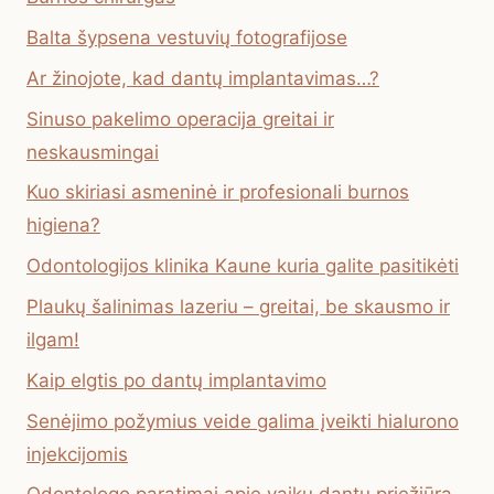
Balta šypsena vestuvių fotografijose
Ar žinojote, kad dantų implantavimas…?
Sinuso pakelimo operacija greitai ir
neskausmingai
Kuo skiriasi asmeninė ir profesionali burnos
higiena?
Odontologijos klinika Kaune kuria galite pasitikėti
Plaukų šalinimas lazeriu – greitai, be skausmo ir
ilgam!
Kaip elgtis po dantų implantavimo
Senėjimo požymius veide galima įveikti hialurono
injekcijomis