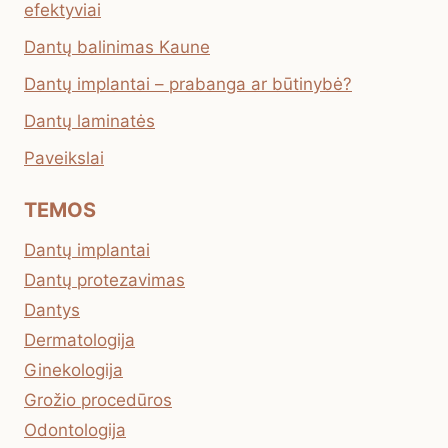
efektyviai
Dantų balinimas Kaune
Dantų implantai – prabanga ar būtinybė?
Dantų laminatės
Paveikslai
TEMOS
Dantų implantai
Dantų protezavimas
Dantys
Dermatologija
Ginekologija
Grožio procedūros
Odontologija