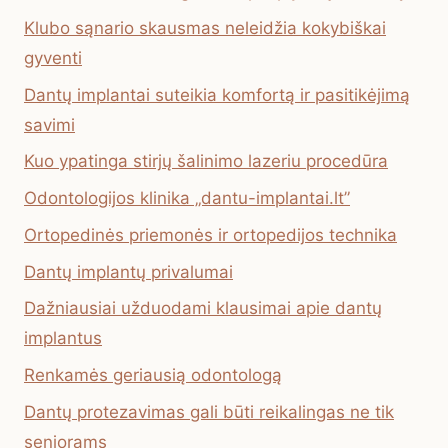
Klubo sąnario skausmas neleidžia kokybiškai
gyventi
Dantų implantai suteikia komfortą ir pasitikėjimą
savimi
Kuo ypatinga stirjų šalinimo lazeriu procedūra
Odontologijos klinika „dantu-implantai.lt”
Ortopedinės priemonės ir ortopedijos technika
Dantų implantų privalumai
Dažniausiai užduodami klausimai apie dantų
implantus
Renkamės geriausią odontologą
Dantų protezavimas gali būti reikalingas ne tik
senjorams