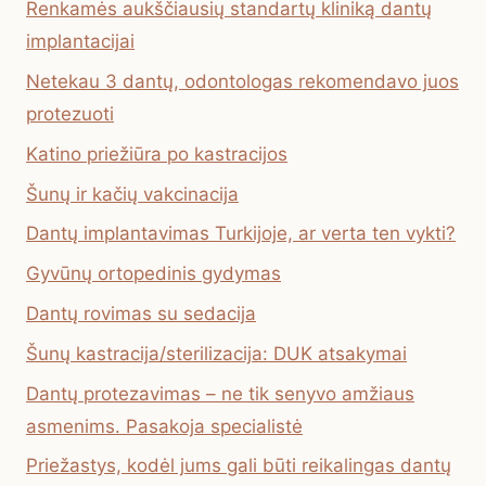
Renkamės aukščiausių standartų kliniką dantų
implantacijai
Netekau 3 dantų, odontologas rekomendavo juos
protezuoti
Katino priežiūra po kastracijos
Šunų ir kačių vakcinacija
Dantų implantavimas Turkijoje, ar verta ten vykti?
Gyvūnų ortopedinis gydymas
Dantų rovimas su sedacija
Šunų kastracija/sterilizacija: DUK atsakymai
Dantų protezavimas – ne tik senyvo amžiaus
asmenims. Pasakoja specialistė
Priežastys, kodėl jums gali būti reikalingas dantų