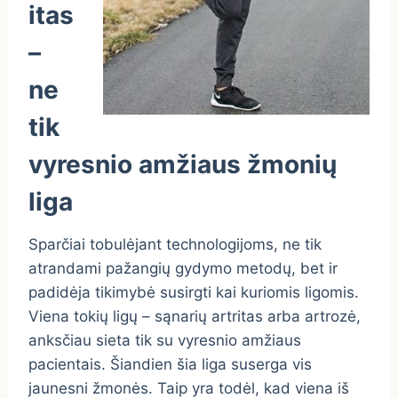
itas
–
ne
tik
vyresnio amžiaus žmonių
liga
Sparčiai tobulėjant technologijoms, ne tik
atrandami pažangių gydymo metodų, bet ir
padidėja tikimybė susirgti kai kuriomis ligomis.
Viena tokių ligų – sąnarių artritas arba artrozė,
anksčiau sieta tik su vyresnio amžiaus
pacientais. Šiandien šia liga suserga vis
jaunesni žmonės. Taip yra todėl, kad viena iš