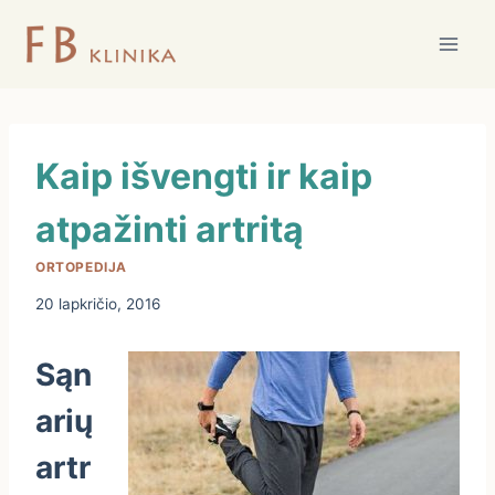
Skip
to
content
Kaip išvengti ir kaip
atpažinti artritą
ORTOPEDIJA
20 lapkričio, 2016
Sąn
arių
artr