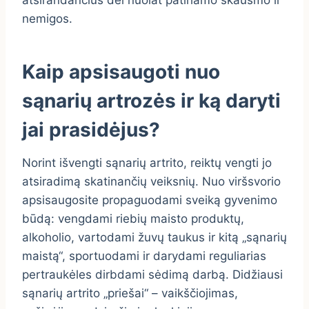
nemigos.
Kaip apsisaugoti nuo
sąnarių artrozės ir ką daryti
jai prasidėjus?
Norint išvengti sąnarių artrito, reiktų vengti jo
atsiradimą skatinančių veiksnių. Nuo viršsvorio
apsisaugosite propaguodami sveiką gyvenimo
būdą: vengdami riebių maisto produktų,
alkoholio, vartodami žuvų taukus ir kitą „sąnarių
maistą“, sportuodami ir darydami reguliarias
pertraukėles dirbdami sėdimą darbą. Didžiausi
sąnarių artrito „priešai“ – vaikščiojimas,