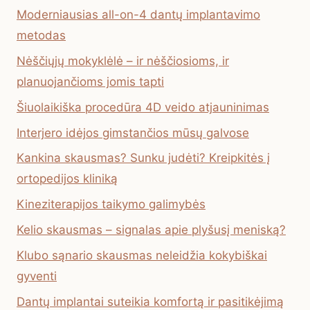
Moderniausias all-on-4 dantų implantavimo
metodas
Nėščiųjų mokyklėlė – ir nėščiosioms, ir
planuojančioms jomis tapti
Šiuolaikiška procedūra 4D veido atjauninimas
Interjero idėjos gimstančios mūsų galvose
Kankina skausmas? Sunku judėti? Kreipkitės į
ortopedijos kliniką
Kineziterapijos taikymo galimybės
Kelio skausmas – signalas apie plyšusį meniską?
Klubo sąnario skausmas neleidžia kokybiškai
gyventi
Dantų implantai suteikia komfortą ir pasitikėjimą