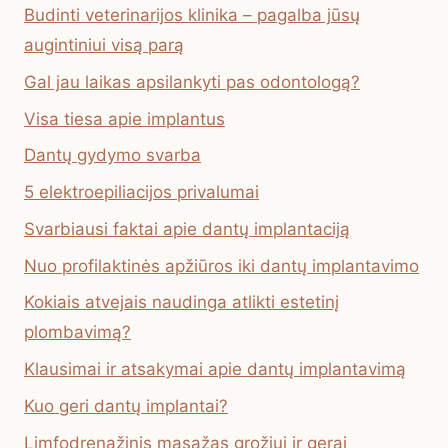
Budinti veterinarijos klinika – pagalba jūsų
augintiniui visą parą
Gal jau laikas apsilankyti pas odontologą?
Visa tiesa apie implantus
Dantų gydymo svarba
5 elektroepiliacijos privalumai
Svarbiausi faktai apie dantų implantaciją
Nuo profilaktinės apžiūros iki dantų implantavimo
Kokiais atvejais naudinga atlikti estetinį
plombavimą?
Klausimai ir atsakymai apie dantų implantavimą
Kuo geri dantų implantai?
Limfodrenažinis masažas grožiui ir gerai