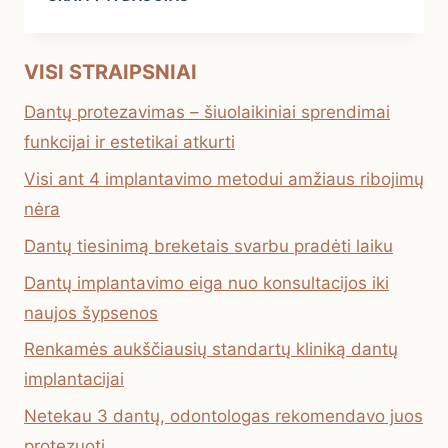
ŠYPSENA
VESTUVIŲ
FOTOGRAFIJOSE
VISI STRAIPSNIAI
Dantų protezavimas – šiuolaikiniai sprendimai
funkcijai ir estetikai atkurti
Visi ant 4 implantavimo metodui amžiaus ribojimų
nėra
Dantų tiesinimą breketais svarbu pradėti laiku
Dantų implantavimo eiga nuo konsultacijos iki
naujos šypsenos
Renkamės aukščiausių standartų kliniką dantų
implantacijai
Netekau 3 dantų, odontologas rekomendavo juos
protezuoti