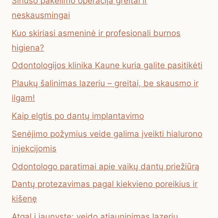
Sinuso pakelimo operacija greitai ir
neskausmingai
Kuo skiriasi asmeninė ir profesionali burnos
higiena?
Odontologijos klinika Kaune kuria galite pasitikėti
Plaukų šalinimas lazeriu – greitai, be skausmo ir
ilgam!
Kaip elgtis po dantų implantavimo
Senėjimo požymius veide galima įveikti hialurono
injekcijomis
Odontologo paratimai apie vaikų dantų priežiūrą
Dantų protezavimas pagal kiekvieno poreikius ir
kišenę
Atgal į jaunystę: veido atjauninimas lazeriu