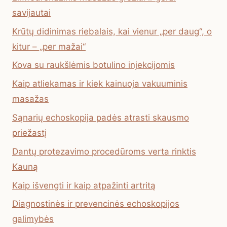
savijautai
Krūtų didinimas riebalais, kai vienur „per daug“, o
kitur – „per mažai“
Kova su raukšlėmis botulino injekcijomis
Kaip atliekamas ir kiek kainuoja vakuuminis
masažas
Sąnarių echoskopija padės atrasti skausmo
priežastį
Dantų protezavimo procedūroms verta rinktis
Kauną
Kaip išvengti ir kaip atpažinti artritą
Diagnostinės ir prevencinės echoskopijos
galimybės