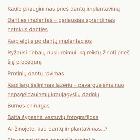
Kaulo priauginimas prieš dantų implantavimą
Danties implantas – geriausias sprendimas
netekus danties
Kaip elgtis po dantų implantacijos
Ryžausi riebalų nusiurbimui: ką reiktų žinoti prieš
šią procedūrą
Protinių dantų rovimas
Kapiliarų šalinimas lazeriu – pavargusiems nuo
nepageidaujamų kraujagyslių darinių
Burnos chirurgas
Balta šypsena vestuvių fotografijose
Ar žinojote, kad dantų implantavimas…?