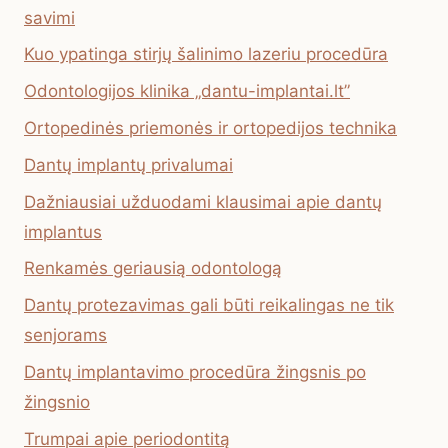
savimi
Kuo ypatinga stirjų šalinimo lazeriu procedūra
Odontologijos klinika „dantu-implantai.lt”
Ortopedinės priemonės ir ortopedijos technika
Dantų implantų privalumai
Dažniausiai užduodami klausimai apie dantų
implantus
Renkamės geriausią odontologą
Dantų protezavimas gali būti reikalingas ne tik
senjorams
Dantų implantavimo procedūra žingsnis po
žingsnio
Trumpai apie periodontitą