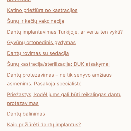
Katino priežiūra po kastracijos
Šunų ir kačių vakcinacija
Dantų implantavimas Turkijoje, ar verta ten vykti?
Gyvūnų ortopedinis gydymas
Dantų rovimas su sedacija
Šunų kastracija/sterilizacija: DUK atsakymai
Dantų protezavimas – ne tik senyvo amžiaus
asmenims. Pasakoja specialistė
Priežastys, kodėl jums gali būti reikalingas dantų
protezavimas
Dantų balinimas
Kaip prižiūrėti dantų implantus?