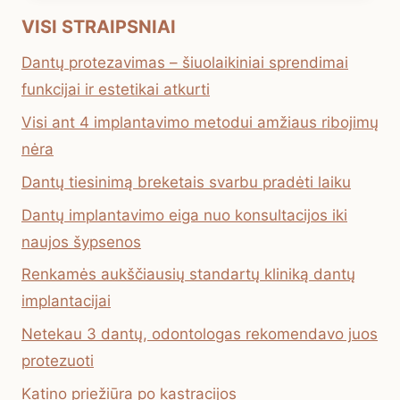
VISI STRAIPSNIAI
Dantų protezavimas – šiuolaikiniai sprendimai
funkcijai ir estetikai atkurti
Visi ant 4 implantavimo metodui amžiaus ribojimų
nėra
Dantų tiesinimą breketais svarbu pradėti laiku
Dantų implantavimo eiga nuo konsultacijos iki
naujos šypsenos
Renkamės aukščiausių standartų kliniką dantų
implantacijai
Netekau 3 dantų, odontologas rekomendavo juos
protezuoti
Katino priežiūra po kastracijos