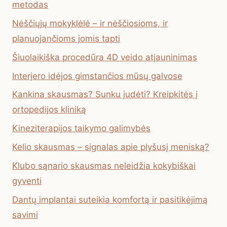
metodas
Nėščiųjų mokyklėlė – ir nėščiosioms, ir
planuojančioms jomis tapti
Šiuolaikiška procedūra 4D veido atjauninimas
Interjero idėjos gimstančios mūsų galvose
Kankina skausmas? Sunku judėti? Kreipkitės į
ortopedijos kliniką
Kineziterapijos taikymo galimybės
Kelio skausmas – signalas apie plyšusį meniską?
Klubo sąnario skausmas neleidžia kokybiškai
gyventi
Dantų implantai suteikia komfortą ir pasitikėjimą
savimi