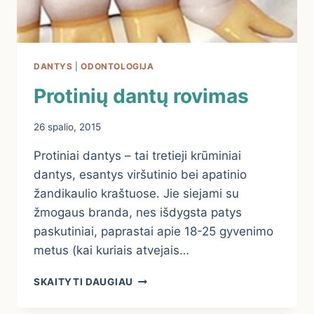
DANTYS
|
ODONTOLOGIJA
Protinių dantų rovimas
26 spalio, 2015
Protiniai dantys – tai tretieji krūminiai
dantys, esantys viršutinio bei apatinio
žandikaulio kraštuose. Jie siejami su
žmogaus branda, nes išdygsta patys
paskutiniai, paprastai apie 18-25 gyvenimo
metus (kai kuriais atvejais…
PROTINIŲ
SKAITYTI DAUGIAU
DANTŲ
ROVIMAS