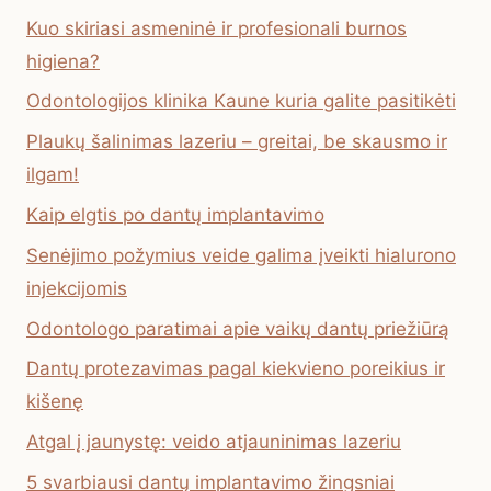
Kuo skiriasi asmeninė ir profesionali burnos
higiena?
Odontologijos klinika Kaune kuria galite pasitikėti
Plaukų šalinimas lazeriu – greitai, be skausmo ir
ilgam!
Kaip elgtis po dantų implantavimo
Senėjimo požymius veide galima įveikti hialurono
injekcijomis
Odontologo paratimai apie vaikų dantų priežiūrą
Dantų protezavimas pagal kiekvieno poreikius ir
kišenę
Atgal į jaunystę: veido atjauninimas lazeriu
5 svarbiausi dantų implantavimo žingsniai