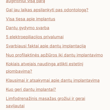
augintiniui visą parą
Gal jau laikas apsilankyti pas odontologą?
Visa tiesa apie implantus
Dantų gydymo svarba
5 elektroepiliacijos privalumai
Svarbiausi faktai apie dantų implantaciją
Nuo profilaktinės apžiūros iki dantų implantavimo
Kokiais atvejais naudinga atlikti estetinį
plombavimą?
Klausimai ir atsakymai apie dantų implantavimą
Kuo geri dantų implantai?
Limfodrenažinis masažas grožiui ir gerai
savijautai