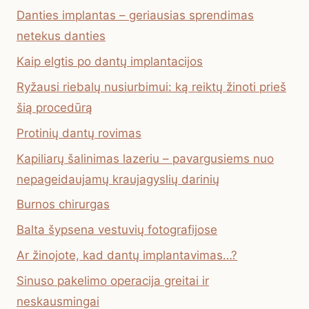
Danties implantas – geriausias sprendimas
netekus danties
Kaip elgtis po dantų implantacijos
Ryžausi riebalų nusiurbimui: ką reiktų žinoti prieš
šią procedūrą
Protinių dantų rovimas
Kapiliarų šalinimas lazeriu – pavargusiems nuo
nepageidaujamų kraujagyslių darinių
Burnos chirurgas
Balta šypsena vestuvių fotografijose
Ar žinojote, kad dantų implantavimas…?
Sinuso pakelimo operacija greitai ir
neskausmingai