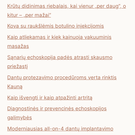
Krūtų didinimas riebalais, kai vienur „per daug“, o
kitur – „per mažai“
Kova su raukšlėmis botulino injekcijomis
Kaip atliekamas ir kiek kainuoja vakuuminis
masažas
Sąnarių echoskopija padės atrasti skausmo
priežastį
Dantų protezavimo procedūroms verta rinktis
Kauną
Kaip išvengti ir kaip atpažinti artritą
Diagnostinės ir prevencinės echoskopijos
galimybės
Moderniausias all-on-4 dantų implantavimo