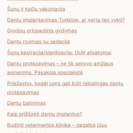
Šunų ir kačių vakcinacija
Dantų implantavimas Turkijoje, ar verta ten vykti?
Gyvūnų ortopedinis gydymas
Dantų rovimas su sedacija
Šunų kastracija/sterilizacija: DUK atsakymai
Dantų protezavimas – ne tik senyvo amžiaus
asmenims. Pasakoja specialistė
Priežastys, kodėl jums gali būti reikalingas dantų
protezavimas
Dantų balinimas
Kaip prižiūrėti dantų implantus?
Budinti veterinarijos klinika – pagalba jūsų