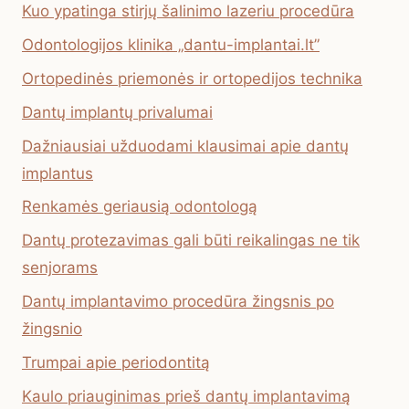
Kuo ypatinga stirjų šalinimo lazeriu procedūra
Odontologijos klinika „dantu-implantai.lt”
Ortopedinės priemonės ir ortopedijos technika
Dantų implantų privalumai
Dažniausiai užduodami klausimai apie dantų
implantus
Renkamės geriausią odontologą
Dantų protezavimas gali būti reikalingas ne tik
senjorams
Dantų implantavimo procedūra žingsnis po
žingsnio
Trumpai apie periodontitą
Kaulo priauginimas prieš dantų implantavimą