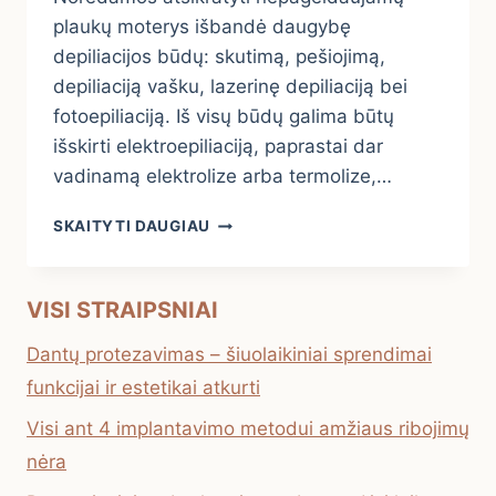
plaukų moterys išbandė daugybę
depiliacijos būdų: skutimą, pešiojimą,
depiliaciją vašku, lazerinę depiliaciją bei
fotoepiliaciją. Iš visų būdų galima būtų
išskirti elektroepiliaciją, paprastai dar
vadinamą elektrolize arba termolize,…
5
SKAITYTI DAUGIAU
ELEKTROEPILIACIJOS
PRIVALUMAI
VISI STRAIPSNIAI
Dantų protezavimas – šiuolaikiniai sprendimai
funkcijai ir estetikai atkurti
Visi ant 4 implantavimo metodui amžiaus ribojimų
nėra