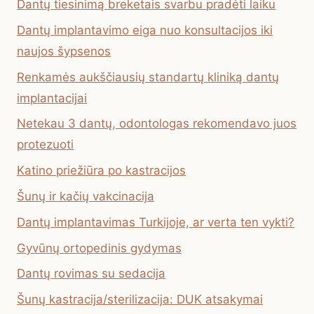
Dantų tiesinimą breketais svarbu pradėti laiku
Dantų implantavimo eiga nuo konsultacijos iki
naujos šypsenos
Renkamės aukščiausių standartų kliniką dantų
implantacijai
Netekau 3 dantų, odontologas rekomendavo juos
protezuoti
Katino priežiūra po kastracijos
Šunų ir kačių vakcinacija
Dantų implantavimas Turkijoje, ar verta ten vykti?
Gyvūnų ortopedinis gydymas
Dantų rovimas su sedacija
Šunų kastracija/sterilizacija: DUK atsakymai