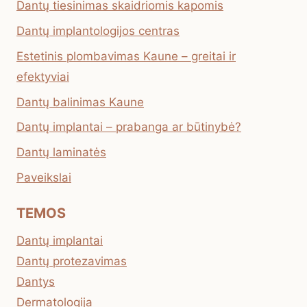
Dantų tiesinimas skaidriomis kapomis
Dantų implantologijos centras
Estetinis plombavimas Kaune – greitai ir
efektyviai
Dantų balinimas Kaune
Dantų implantai – prabanga ar būtinybė?
Dantų laminatės
Paveikslai
TEMOS
Dantų implantai
Dantų protezavimas
Dantys
Dermatologija