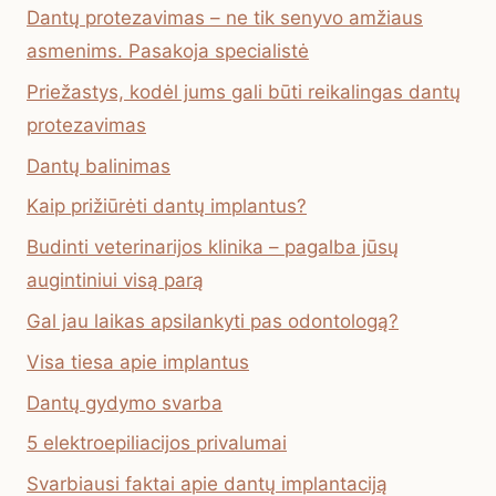
Dantų protezavimas – ne tik senyvo amžiaus
asmenims. Pasakoja specialistė
Priežastys, kodėl jums gali būti reikalingas dantų
protezavimas
Dantų balinimas
Kaip prižiūrėti dantų implantus?
Budinti veterinarijos klinika – pagalba jūsų
augintiniui visą parą
Gal jau laikas apsilankyti pas odontologą?
Visa tiesa apie implantus
Dantų gydymo svarba
5 elektroepiliacijos privalumai
Svarbiausi faktai apie dantų implantaciją