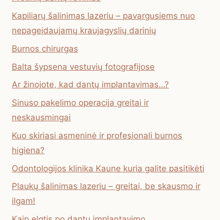
Kapiliarų šalinimas lazeriu – pavargusiems nuo
nepageidaujamų kraujagyslių darinių
Burnos chirurgas
Balta šypsena vestuvių fotografijose
Ar žinojote, kad dantų implantavimas…?
Sinuso pakelimo operacija greitai ir
neskausmingai
Kuo skiriasi asmeninė ir profesionali burnos
higiena?
Odontologijos klinika Kaune kuria galite pasitikėti
Plaukų šalinimas lazeriu – greitai, be skausmo ir
ilgam!
Kaip elgtis po dantų implantavimo