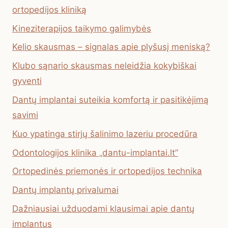
ortopedijos kliniką
Kineziterapijos taikymo galimybės
Kelio skausmas – signalas apie plyšusį meniską?
Klubo sąnario skausmas neleidžia kokybiškai
gyventi
Dantų implantai suteikia komfortą ir pasitikėjimą
savimi
Kuo ypatinga stirjų šalinimo lazeriu procedūra
Odontologijos klinika „dantu-implantai.lt”
Ortopedinės priemonės ir ortopedijos technika
Dantų implantų privalumai
Dažniausiai užduodami klausimai apie dantų
implantus