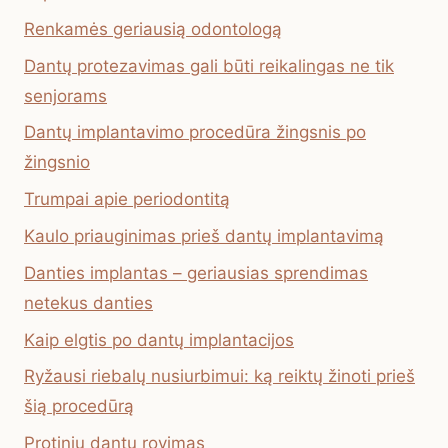
Renkamės geriausią odontologą
Dantų protezavimas gali būti reikalingas ne tik
senjorams
Dantų implantavimo procedūra žingsnis po
žingsnio
Trumpai apie periodontitą
Kaulo priauginimas prieš dantų implantavimą
Danties implantas – geriausias sprendimas
netekus danties
Kaip elgtis po dantų implantacijos
Ryžausi riebalų nusiurbimui: ką reiktų žinoti prieš
šią procedūrą
Protinių dantų rovimas