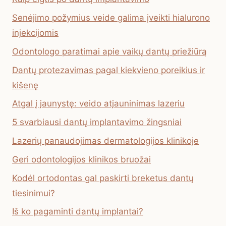
Senėjimo požymius veide galima įveikti hialurono
injekcijomis
Odontologo paratimai apie vaikų dantų priežiūrą
Dantų protezavimas pagal kiekvieno poreikius ir
kišenę
Atgal į jaunystę: veido atjauninimas lazeriu
5 svarbiausi dantų implantavimo žingsniai
Lazerių panaudojimas dermatologijos klinikoje
Geri odontologijos klinikos bruožai
Kodėl ortodontas gal paskirti breketus dantų
tiesinimui?
Iš ko pagaminti dantų implantai?