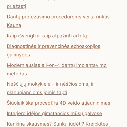
priežastį
Dantų protezavimo procedūroms verta rinktis
Kauną
Kaip išvengti ir kaip atpažinti artritą
Diagnostinės ir prevencinės echoskopijos
galimybės
Moderniausias all-on-4 dantų implantavimo
metodas
Nėščiųjų mokyklėlė – ir nėščiosioms, ir
planuojančioms jomis tapti
Šiuolaikiška procedūra 4D veido atjauninimas
Interjero idėjos gimstančios mūsų galvose
Kankina skausmas? Sunku judėti? Kreipkitės į