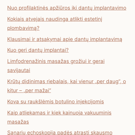
Nuo profilaktinės apžiūros iki dantų implantavimo
Kokiais atvejais naudinga atlikti estetinį
plombavimą?
Klausimai ir atsakymai apie dantų implantavimą
Kuo geri dantų implantai?
Limfodrenažinis masažas grožiui ir gerai
savijautai
Krūtų didinimas riebalais, kai vienur „per daug“, o
kitur – „per mažai“
Kova su raukšlėmis botulino injekcijomis
Kaip atliekamas ir kiek kainuoja vakuuminis
masažas
Sąnarių echoskopija padės atrasti skausmo