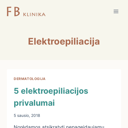
Skip
to
content
Elektroepiliacija
DERMATOLOGIJA
5 elektroepiliacijos
privalumai
5 sausio, 2018
Norėdamos atsikratyti nepageidaujamų