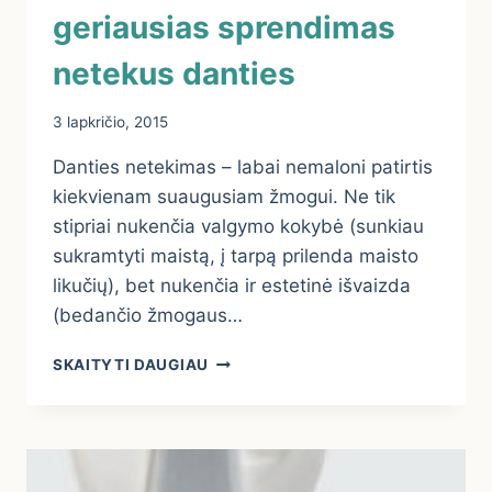
geriausias sprendimas
netekus danties
3 lapkričio, 2015
Danties netekimas – labai nemaloni patirtis
kiekvienam suaugusiam žmogui. Ne tik
stipriai nukenčia valgymo kokybė (sunkiau
sukramtyti maistą, į tarpą prilenda maisto
likučių), bet nukenčia ir estetinė išvaizda
(bedančio žmogaus…
DANTIES
SKAITYTI DAUGIAU
IMPLANTAS
–
GERIAUSIAS
SPRENDIMAS
NETEKUS