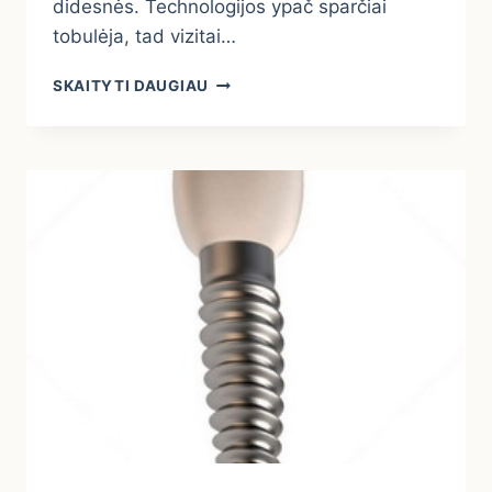
didesnės. Technologijos ypač sparčiai
tobulėja, tad vizitai…
5
SKAITYTI DAUGIAU
SVARBIAUSI
DANTŲ
IMPLANTAVIMO
ŽINGSNIAI