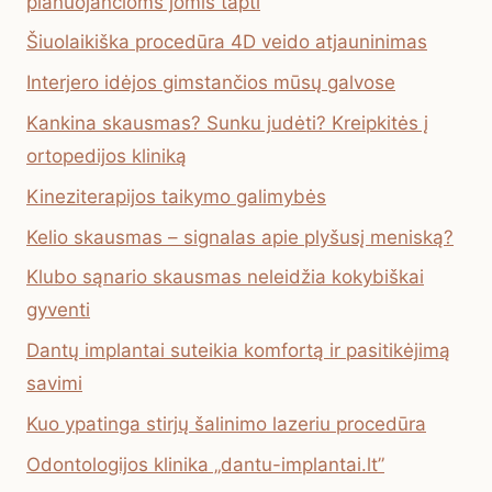
planuojančioms jomis tapti
Šiuolaikiška procedūra 4D veido atjauninimas
Interjero idėjos gimstančios mūsų galvose
Kankina skausmas? Sunku judėti? Kreipkitės į
ortopedijos kliniką
Kineziterapijos taikymo galimybės
Kelio skausmas – signalas apie plyšusį meniską?
Klubo sąnario skausmas neleidžia kokybiškai
gyventi
Dantų implantai suteikia komfortą ir pasitikėjimą
savimi
Kuo ypatinga stirjų šalinimo lazeriu procedūra
Odontologijos klinika „dantu-implantai.lt”