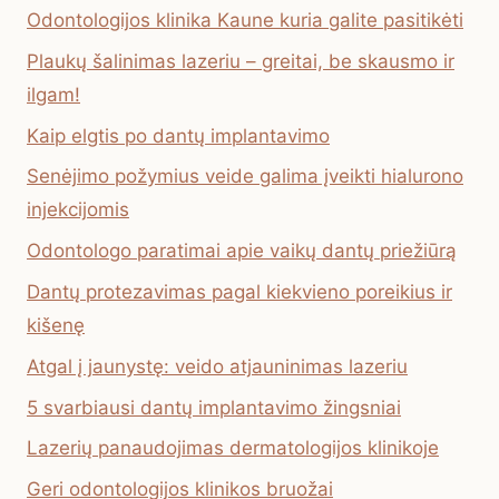
Odontologijos klinika Kaune kuria galite pasitikėti
Plaukų šalinimas lazeriu – greitai, be skausmo ir
ilgam!
Kaip elgtis po dantų implantavimo
Senėjimo požymius veide galima įveikti hialurono
injekcijomis
Odontologo paratimai apie vaikų dantų priežiūrą
Dantų protezavimas pagal kiekvieno poreikius ir
kišenę
Atgal į jaunystę: veido atjauninimas lazeriu
5 svarbiausi dantų implantavimo žingsniai
Lazerių panaudojimas dermatologijos klinikoje
Geri odontologijos klinikos bruožai