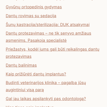
Gyvūnų ortopedinis gydymas
Dantų rovimas su sedacija
Šunų kastracija/sterilizacija: DUK atsakymai
Dantų protezavimas – ne tik senyvo amžiaus
asmenims. Pasakoja specialistė
Priežastys, kodėl jums gali būti reikalingas dantų
protezavimas
Dantų balinimas
Kaip prižiūrėti dantų implantus?
Budinti veterinarijos klinika – pagalba jūsų
augintiniui visą parą
Gal jau laikas apsilankyti pas odontologą?