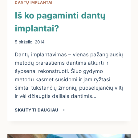
DANTŲ IMPLANTAI
Iš ko pagaminti dantų
implantai?
5 birželio, 2014
Dantų implantavimas – vienas pažangiausių
metodų prarastiems dantims atkurti ir
šypsenai rekonstruoti. Šiuo gydymo
metodu kasmet susidomi ir jam ryžtasi
šimtai tūkstančių žmonių, puoselėjančių viltį
ir vėl džiaugtis dailiais dantimis…
IŠ
SKAITYTI DAUGIAU
KO
PAGAMINTI
DANTŲ
IMPLANTAI?