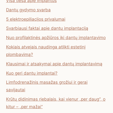
Visa tiesa apie implantus
Dantų gydymo svarba
5 elektroepiliacijos privalumai
Svarbiausi faktai apie dantų implantaciją
Nuo profilaktinės apžiūros iki dantų implantavimo
Kokiais atvejais naudinga atlikti estetinį
plombavimą?
Klausimai ir atsakymai apie dantų implantavimą
Kuo geri dantų implantai?
Limfodrenažinis masažas grožiui ir gerai
savijautai
Krūtų didinimas riebalais, kai vienur „per daug“, o
kitur – „per mažai“