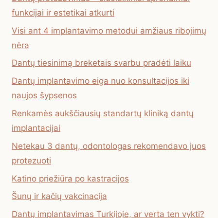
funkcijai ir estetikai atkurti
Visi ant 4 implantavimo metodui amžiaus ribojimų
nėra
Dantų tiesinimą breketais svarbu pradėti laiku
Dantų implantavimo eiga nuo konsultacijos iki
naujos šypsenos
Renkamės aukščiausių standartų kliniką dantų
implantacijai
Netekau 3 dantų, odontologas rekomendavo juos
protezuoti
Katino priežiūra po kastracijos
Šunų ir kačių vakcinacija
Dantų implantavimas Turkijoje, ar verta ten vykti?