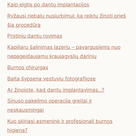
Kaip elgtis po dantų implantacijos
Ryžausi riebalų nusiurbimui: ką reiktų žinoti prieš
šią procedūrą
Protinių dantų rovimas
Kapiliarų šalinimas lazeriu – pavargusiems nuo
nepageidaujamų kraujagyslių darinių
Burnos chirurgas
Balta šypsena vestuvių fotografijose
Ar žinojote, kad dantų implantavimas…?
Sinuso pakelimo operacija greitai ir
neskausmingai
Kuo skiriasi asmeninė ir profesionali burnos
higiena?