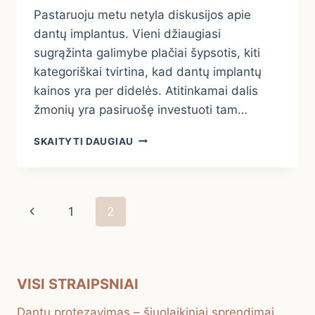
Pastaruoju metu netyla diskusijos apie
dantų implantus. Vieni džiaugiasi
sugrąžinta galimybe plačiai šypsotis, kiti
kategoriškai tvirtina, kad dantų implantų
kainos yra per didelės. Atitinkamai dalis
žmonių yra pasiruošę investuoti tam…
DANTŲ
SKAITYTI DAUGIAU
IMPLANTAI
–
PRABANGA
AR
Page
Previous
1
2
BŪTINYBĖ?
navigation
Page
VISI STRAIPSNIAI
Dantų protezavimas – šiuolaikiniai sprendimai