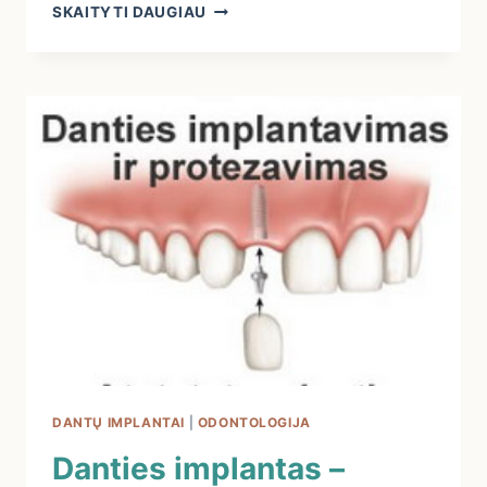
DANTŲ
SKAITYTI DAUGIAU
IMPLANTAVIMO
PROCEDŪRA
ŽINGSNIS
PO
ŽINGSNIO
DANTŲ IMPLANTAI
|
ODONTOLOGIJA
Danties implantas –