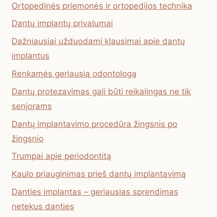
Ortopedinės priemonės ir ortopedijos technika
Dantų implantų privalumai
Dažniausiai užduodami klausimai apie dantų
implantus
Renkamės geriausią odontologą
Dantų protezavimas gali būti reikalingas ne tik
senjorams
Dantų implantavimo procedūra žingsnis po
žingsnio
Trumpai apie periodontitą
Kaulo priauginimas prieš dantų implantavimą
Danties implantas – geriausias sprendimas
netekus danties