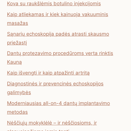
Kova su raukšlėmis botulino injekcijomis
Kaip atliekamas ir kiek kainuoja vakuuminis
masažas
Sąnarių echoskopija padės atrasti skausmo
priežastį
Dantų protezavimo procedūroms verta rinktis
Kauną
Kaip išvengti ir kaip atpažinti artritą
Diagnostinės ir prevencinės echoskopijos
galimybės
Moderniausias all-on-4 dantų implantavimo
metodas
Nėščiųjų mokyklėlė – ir nėščiosioms, ir