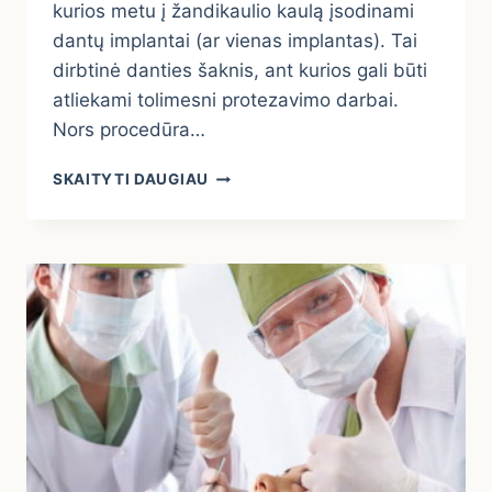
kurios metu į žandikaulio kaulą įsodinami
dantų implantai (ar vienas implantas). Tai
dirbtinė danties šaknis, ant kurios gali būti
atliekami tolimesni protezavimo darbai.
Nors procedūra…
KAIP
SKAITYTI DAUGIAU
ELGTIS
PO
DANTŲ
IMPLANTACIJOS