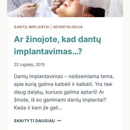
DANTŲ IMPLANTAI
|
ODONTOLOGIJA
Ar žinojote, kad dantų
implantavimas…?
22 rugsėjo, 2015
Dantų implantavimas – neišsemiama tema,
apie kurią galima kalbėti ir kalbėti. Yra tiek
daug dalykų, kuriuos galima aptarti! Ar
žinote, iš ko gaminami dantų implantai?
Kada ir kam jie gali…
AR
SKAITYTI DAUGIAU
ŽINOJOTE,