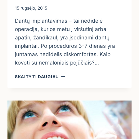
15 rugsėjo, 2015
Dantų implantavimas – tai nedidelė
operacija, kurios metu į viršutinį arba
apatinį žandikaulį yra įsodinami dantų
implantai. Po procedūros 3-7 dienas yra
juntamas nedidelis diskomfortas. Kaip
kovoti su nemaloniais pojūčiais?…
KAIP
SKAITYTI DAUGIAU
ELGTIS
PO
DANTŲ
IMPLANTAVIMO